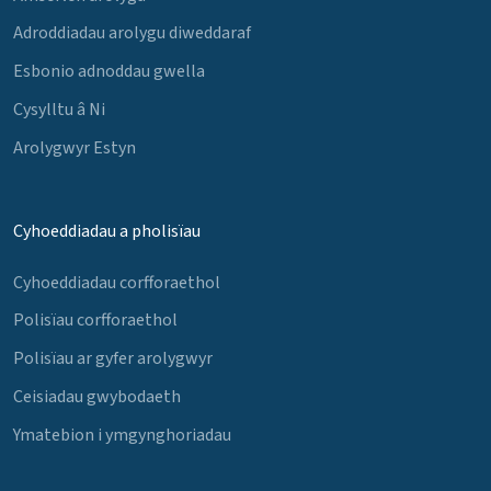
Adroddiadau arolygu diweddaraf
Esbonio adnoddau gwella
Cysylltu â Ni
Arolygwyr Estyn
Cyhoeddiadau a pholisïau
Cyhoeddiadau corfforaethol
Polisïau corfforaethol
Polisïau ar gyfer arolygwyr
Ceisiadau gwybodaeth
Ymatebion i ymgynghoriadau