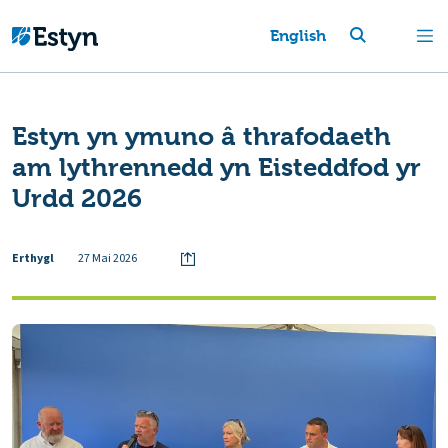
English
Estyn yn ymuno â thrafodaeth
am lythrennedd yn Eisteddfod yr
Urdd 2026
Erthygl
27 Mai 2026