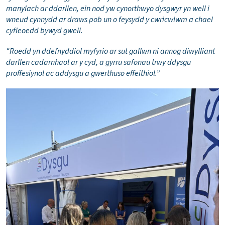
manylach ar ddarllen, ein nod yw cynorthwyo dysgwyr yn well i
wneud cynnydd ar draws pob un o feysydd y cwricwlwm a chael
cyfleoedd bywyd gwell.
“Roedd yn ddefnyddiol myfyrio ar sut gallwn ni annog diwylliant
darllen cadarnhaol ar y cyd, a gyrru safonau trwy ddysgu
proffesiynol ac addysgu a gwerthuso effeithiol.
”