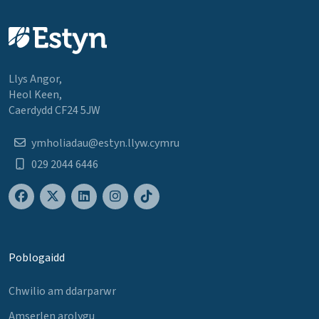
Llys Angor,
Heol Keen,
Caerdydd CF24 5JW
ymholiadau@estyn.llyw.cymru
029 2044 6446
Poblogaidd
Chwilio am ddarparwr
Amserlen arolygu