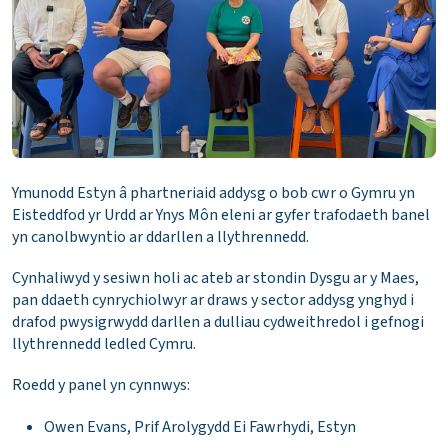
Ymunodd Estyn â phartneriaid addysg o bob cwr o Gymru yn
Eisteddfod yr Urdd ar Ynys Môn eleni ar gyfer trafodaeth banel
yn canolbwyntio ar ddarllen a llythrennedd.
Cynhaliwyd y sesiwn holi ac ateb ar stondin Dysgu ar y Maes,
pan ddaeth cynrychiolwyr ar draws y sector addysg ynghyd i
drafod pwysigrwydd darllen a dulliau cydweithredol i gefnogi
llythrennedd ledled Cymru.
Roedd y panel yn cynnwys:
Owen Evans, Prif Arolygydd Ei Fawrhydi, Estyn