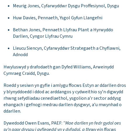
Meurig Jones, Cyfarwyddwr Dysgu Proffesiynol, Dysgu
Huw Davies, Pennaeth, Ysgol Gyfun Llangefni
Bethan Jones, Pennaeth Llyfrau Plant a Hyrwyddo
Darllen, Cyngor Llyfrau Cymru
Lleucu Siencyn, Cyfarwyddwr Strategaeth a Chyflawni,
Adnodd
Hwyluswyd y drafodaeth gan Dyfed Williams, Arweinydd
Cymraeg Craidd, Dysgu.
Roedd y sesiwn yn gyfle i amlygu ffocws Estyn ar ddarllen dros
y blynyddoedd i ddod ac arddangos y cydweithio sy’n digwydd
rhwng sefydliadau cenedlaethol, ysgolion a’r sector addysg
ehangach i gefnogi medrau darllen dysgwyr, a’u mwynhad o
ddarllen.
Dywedodd Owen Evans, PAEF:
“Mae darllen yn fedr gydol oes
sy’n agor drysau i gyfleoedd yn y dyfodol, a thrwy ein ffocws