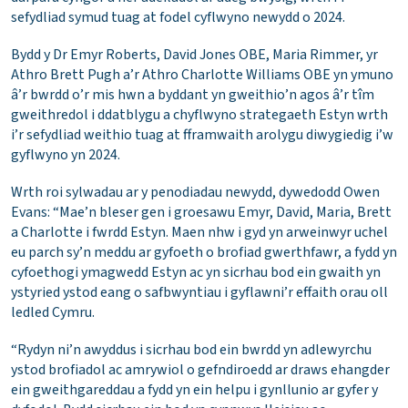
sefydliad symud tuag at fodel cyflwyno newydd o 2024.
Bydd y Dr Emyr Roberts, David Jones OBE, Maria Rimmer, yr
Athro Brett Pugh a’r Athro Charlotte Williams OBE yn ymuno
â’r bwrdd o’r mis hwn a byddant yn gweithio’n agos â’r tîm
gweithredol i ddatblygu a chyflwyno strategaeth Estyn wrth
i’r sefydliad weithio tuag at fframwaith arolygu diwygiedig i’w
gyflwyno yn 2024.
Wrth roi sylwadau ar y penodiadau newydd, dywedodd Owen
Evans: “Mae’n bleser gen i groesawu Emyr, David, Maria, Brett
a Charlotte i fwrdd Estyn. Maen nhw i gyd yn arweinwyr uchel
eu parch sy’n meddu ar gyfoeth o brofiad gwerthfawr, a fydd yn
cyfoethogi ymagwedd Estyn ac yn sicrhau bod ein gwaith yn
ystyried ystod eang o safbwyntiau i gyflawni’r effaith orau oll
ledled Cymru.
“Rydyn ni’n awyddus i sicrhau bod ein bwrdd yn adlewyrchu
ystod brofiadol ac amrywiol o gefndiroedd ar draws ehangder
ein gweithgareddau a fydd yn ein helpu i gynllunio ar gyfer y