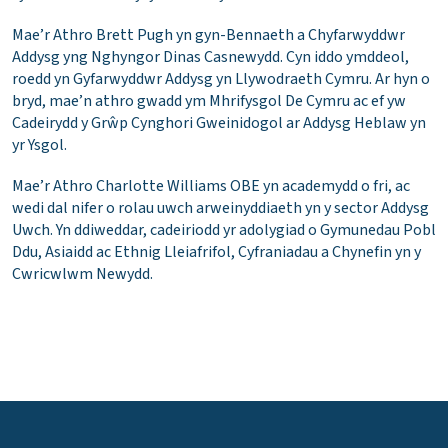
Mae’r Athro Brett Pugh yn gyn-Bennaeth a Chyfarwyddwr
Addysg yng Nghyngor Dinas Casnewydd. Cyn iddo ymddeol,
roedd yn Gyfarwyddwr Addysg yn Llywodraeth Cymru. Ar hyn o
bryd, mae’n athro gwadd ym Mhrifysgol De Cymru ac ef yw
Cadeirydd y Grŵp Cynghori Gweinidogol ar Addysg Heblaw yn
yr Ysgol.
Mae’r Athro Charlotte Williams OBE yn academydd o fri, ac
wedi dal nifer o rolau uwch arweinyddiaeth yn y sector Addysg
Uwch. Yn ddiweddar, cadeiriodd yr adolygiad o Gymunedau Pobl
Ddu, Asiaidd ac Ethnig Lleiafrifol, Cyfraniadau a Chynefin yn y
Cwricwlwm Newydd.