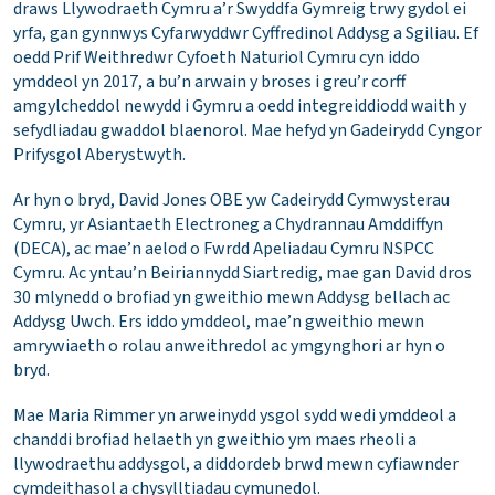
draws Llywodraeth Cymru a’r Swyddfa Gymreig trwy gydol ei
yrfa, gan gynnwys Cyfarwyddwr Cyffredinol Addysg a Sgiliau. Ef
oedd Prif Weithredwr Cyfoeth Naturiol Cymru cyn iddo
ymddeol yn 2017, a bu’n arwain y broses i greu’r corff
amgylcheddol newydd i Gymru a oedd integreiddiodd waith y
sefydliadau gwaddol blaenorol. Mae hefyd yn Gadeirydd Cyngor
Prifysgol Aberystwyth.
Ar hyn o bryd, David Jones OBE yw Cadeirydd Cymwysterau
Cymru, yr Asiantaeth Electroneg a Chydrannau Amddiffyn
(DECA), ac mae’n aelod o Fwrdd Apeliadau Cymru NSPCC
Cymru. Ac yntau’n Beiriannydd Siartredig, mae gan David dros
30 mlynedd o brofiad yn gweithio mewn Addysg bellach ac
Addysg Uwch. Ers iddo ymddeol, mae’n gweithio mewn
amrywiaeth o rolau anweithredol ac ymgynghori ar hyn o
bryd.
Mae Maria Rimmer yn arweinydd ysgol sydd wedi ymddeol a
chanddi brofiad helaeth yn gweithio ym maes rheoli a
llywodraethu addysgol, a diddordeb brwd mewn cyfiawnder
cymdeithasol a chysylltiadau cymunedol.