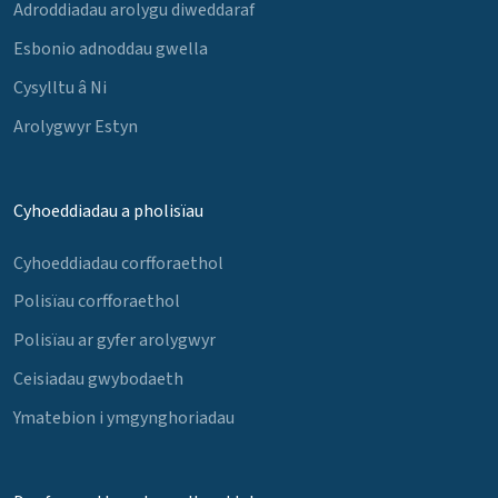
Adroddiadau arolygu diweddaraf
Esbonio adnoddau gwella
Cysylltu â Ni
Arolygwyr Estyn
Cyhoeddiadau a pholisïau
Cyhoeddiadau corfforaethol
Polisïau corfforaethol
Polisïau ar gyfer arolygwyr
Ceisiadau gwybodaeth
Ymatebion i ymgynghoriadau