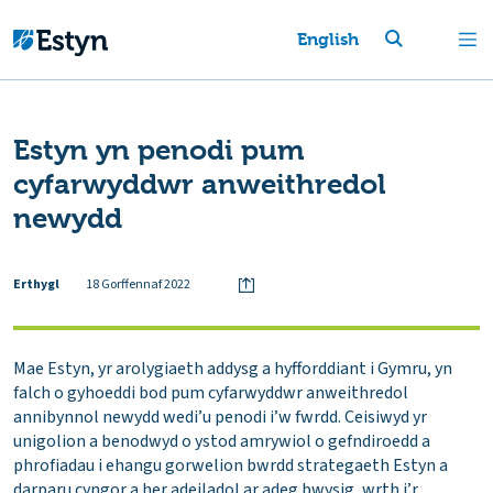
English
Estyn yn penodi pum
cyfarwyddwr anweithredol
newydd
Erthygl
18 Gorffennaf 2022
Mae Estyn, yr arolygiaeth addysg a hyfforddiant i Gymru, yn
falch o gyhoeddi bod pum cyfarwyddwr anweithredol
annibynnol newydd wedi’u penodi i’w fwrdd. Ceisiwyd yr
unigolion a benodwyd o ystod amrywiol o gefndiroedd a
phrofiadau i ehangu gorwelion bwrdd strategaeth Estyn a
darparu cyngor a her adeiladol ar adeg bwysig, wrth i’r