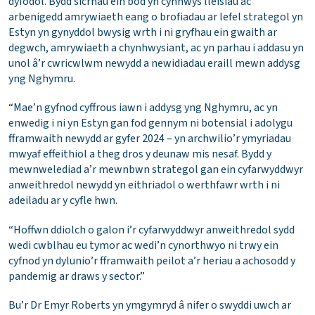
dyfodol. Bydd sicrhau ein bod yn cynnwys lleisiau ac
arbenigedd amrywiaeth eang o brofiadau ar lefel strategol yn
Estyn yn gynyddol bwysig wrth i ni gryfhau ein gwaith ar
degwch, amrywiaeth a chynhwysiant, ac yn parhau i addasu yn
unol â’r cwricwlwm newydd a newidiadau eraill mewn addysg
yng Nghymru.
“Mae’n gyfnod cyffrous iawn i addysg yng Nghymru, ac yn
enwedig i ni yn Estyn gan fod gennym ni botensial i adolygu
fframwaith newydd ar gyfer 2024 – yn archwilio’r ymyriadau
mwyaf effeithiol a theg dros y deunaw mis nesaf. Bydd y
mewnwelediad a’r mewnbwn strategol gan ein cyfarwyddwyr
anweithredol newydd yn eithriadol o werthfawr wrth i ni
adeiladu ar y cyfle hwn.
“Hoffwn ddiolch o galon i’r cyfarwyddwyr anweithredol sydd
wedi cwblhau eu tymor ac wedi’n cynorthwyo ni trwy ein
cyfnod yn dylunio’r fframwaith peilot a’r heriau a achosodd y
pandemig ar draws y sector.”
Bu’r Dr Emyr Roberts yn ymgymryd â nifer o swyddi uwch ar