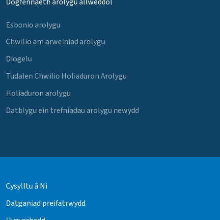
Dogfennaeth arolygu allweddol
Esbonio arolygu
Chwilio am arweiniad arolygu
Diogelu
Tudalen Chwilio Holiaduron Arolygu
Holiaduron arolygu
Datblygu ein trefniadau arolygu newydd
Cysylltu â Ni
Datganiad preifatrwydd