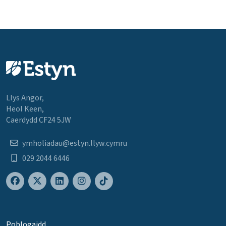
Llys Angor,
Heol Keen,
Caerdydd CF24 5JW
ymholiadau@estyn.llyw.cymru
029 2044 6446
Poblogaidd