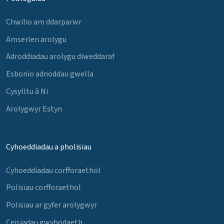
Chwilio am ddarparwr
Amserlen arolygu
Adroddiadau arolygu diweddaraf
Esbonio adnoddau gwella
Cysylltu â Ni
Arolygwyr Estyn
Cyhoeddiadau a pholisïau
Cyhoeddiadau corfforaethol
Polisïau corfforaethol
Polisïau ar gyfer arolygwyr
Ceisiadau gwybodaeth