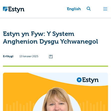
English
Estyn yn Fyw: Y System
Anghenion Dysgu Ychwanegol
Erthygl
13 Ionawr 2025