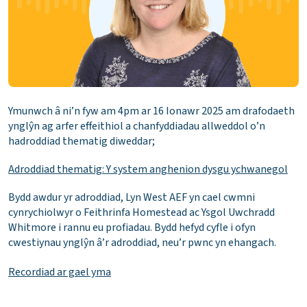
Ymunwch â ni’n fyw am 4pm ar 16 Ionawr 2025 am drafodaeth
ynglŷn ag arfer effeithiol a chanfyddiadau allweddol o’n
hadroddiad thematig diweddar;
Adroddiad thematig: Y system anghenion dysgu ychwanegol
Bydd awdur yr adroddiad, Lyn West AEF yn cael cwmni
cynrychiolwyr o Feithrinfa Homestead ac Ysgol Uwchradd
Whitmore i rannu eu profiadau. Bydd hefyd cyfle i ofyn
cwestiynau ynglŷn â’r adroddiad, neu’r pwnc yn ehangach.
Recordiad ar gael yma