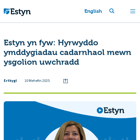
English
Estyn yn fyw: Hyrwyddo
ymddygiadau cadarnhaol mewn
ysgolion uwchradd
Erthygl
10 Mehefin 2025