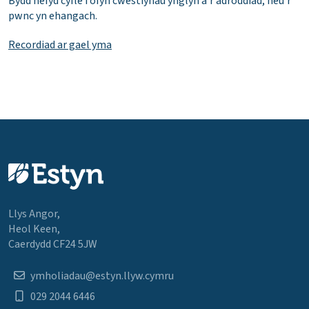
Bydd hefyd cyfle i ofyn cwestiynau ynglŷn â’r adroddiad, neu’r
pwnc yn ehangach.
Recordiad ar gael yma
Llys Angor,
Heol Keen,
Caerdydd CF24 5JW
ymholiadau@estyn.llyw.cymru
029 2044 6446