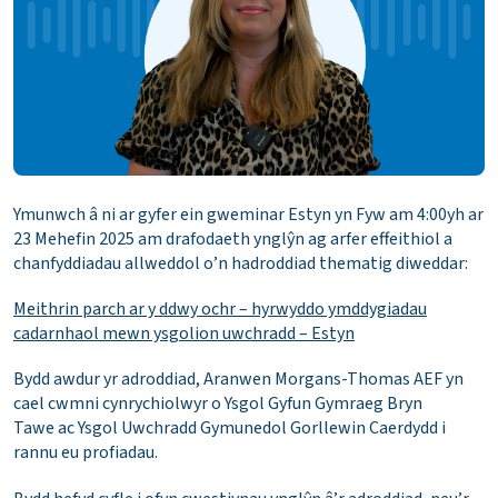
Ymunwch â ni ar gyfer ein gweminar Estyn yn Fyw am 4:00yh ar
23 Mehefin 2025 am drafodaeth ynglŷn ag arfer effeithiol a
chanfyddiadau allweddol o’n hadroddiad thematig diweddar:
Meithrin parch ar y ddwy ochr – hyrwyddo ymddygiadau
cadarnhaol mewn ysgolion uwchradd – Estyn
Bydd awdur yr adroddiad, Aranwen Morgans-Thomas AEF yn
cael cwmni cynrychiolwyr o Ysgol Gyfun Gymraeg Bryn
Tawe ac Ysgol Uwchradd Gymunedol Gorllewin Caerdydd i
rannu eu profiadau.