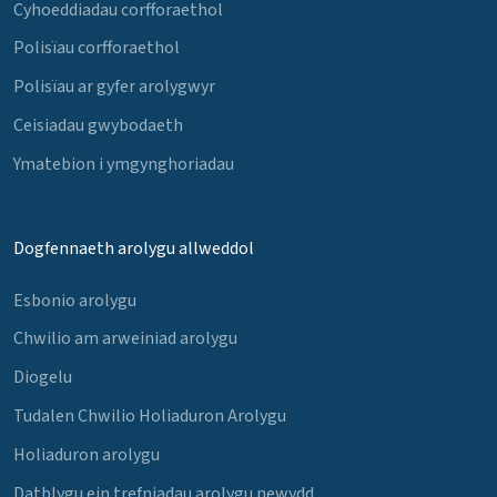
Cyhoeddiadau corfforaethol
Polisïau corfforaethol
Polisïau ar gyfer arolygwyr
Ceisiadau gwybodaeth
Ymatebion i ymgynghoriadau
Dogfennaeth arolygu allweddol
Esbonio arolygu
Chwilio am arweiniad arolygu
Diogelu
Tudalen Chwilio Holiaduron Arolygu
Holiaduron arolygu
Datblygu ein trefniadau arolygu newydd