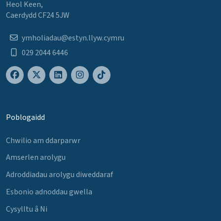
Heol Keen,
Caerdydd CF24 5JW
ymholiadau@estyn.llyw.cymru
029 2044 6446
Poblogaidd
Chwilio am ddarparwr
Amserlen arolygu
Adroddiadau arolygu diweddaraf
Esbonio adnoddau gwella
Cysylltu â Ni