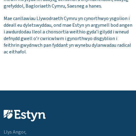
grefyddol, Bagloriaeth Cymru, Saesneg a hanes.
Mae canllawiau Llywodraeth Cymru yn cynorthwyo ysgolion i
ddeall eu dyletswyddau, ond mae Estyn yn argymell bod angen
i awdurdodau lleol a chonsortia weithio gyda’i gilydd i wneud
defnydd gwell o’r cwricwlwm i gynorthwyo disgyblion i
feithrin gwydnwch pan fyddant yn wynebu dylanwadau radical
ac eithafol.
Llys Angor,