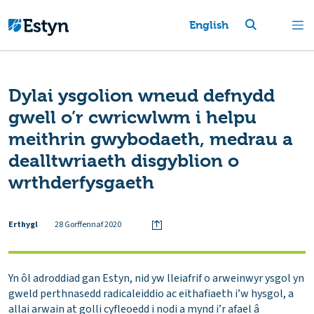
English
Dylai ysgolion wneud defnydd
gwell o’r cwricwlwm i helpu
meithrin gwybodaeth, medrau a
dealltwriaeth disgyblion o
wrthderfysgaeth
Erthygl
28 Gorffennaf 2020
Yn ôl adroddiad gan Estyn, nid yw lleiafrif o arweinwyr ysgol yn
gweld perthnasedd radicaleiddio ac eithafiaeth i’w hysgol, a
allai arwain at golli cyfleoedd i nodi a mynd i’r afael â