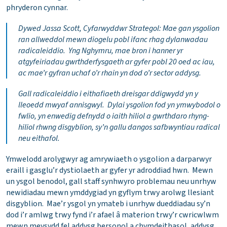
phryderon cynnar.
Dywed Jassa Scott, Cyfarwyddwr Strategol:
Mae gan ysgolion
ran allweddol mewn diogelu pobl ifanc rhag dylanwadau
radicaleiddio. Yng Nghymru, mae bron i hanner yr
atgyfeiriadau gwrthderfysgaeth ar gyfer pobl 20 oed ac iau,
ac mae’r gyfran uchaf o’r rhain yn dod o’r sector addysg.
Gall radicaleiddio i eithafiaeth dreisgar ddigwydd yn y
lleoedd mwyaf annisgwyl. Dylai ysgolion fod yn ymwybodol o
fwlio, yn enwedig defnydd o iaith hiliol a gwrthdaro rhyng-
hiliol rhwng disgyblion, sy’n gallu dangos safbwyntiau radical
neu eithafol.
Ymwelodd arolygwyr ag amrywiaeth o ysgolion a darparwyr
eraill i gasglu’r dystiolaeth ar gyfer yr adroddiad hwn. Mewn
un ysgol benodol, gall staff synhwyro problemau neu unrhyw
newidiadau mewn ymddygiad yn gyflym trwy arolwg llesiant
disgyblion. Mae’r ysgol yn ymateb i unrhyw dueddiadau sy’n
dod i’r amlwg trwy fynd i’r afael â materion trwy’r cwricwlwm
mewn meysydd fel addysg bersonol a chymdeithasol, addysg