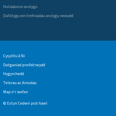
Holiaduron arolygu
Datblygu ein trefniadau arolygu newydd
Cysylltu â Ni
Datganiad preifatrwydd
Hygyrchedd
Telerau ac Amodau
Map o’r wefan
© Estyn Cedwir pob hawl