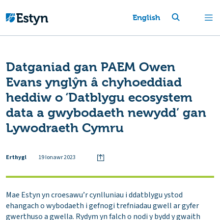
English
Datganiad gan PAEM Owen
Evans ynglŷn â chyhoeddiad
heddiw o ‘Datblygu ecosystem
data a gwybodaeth newydd’ gan
Lywodraeth Cymru
Erthygl
19 Ionawr 2023
Mae Estyn yn croesawu’r cynlluniau i ddatblygu ystod
ehangach o wybodaeth i gefnogi trefniadau gwell ar gyfer
gwerthuso a gwella. Rydym yn falch o nodi y bydd y gwaith