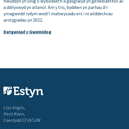
flwyddyn yn unig o wybodaeth a gasglwyd yn genedlaethol ac
a ddilyswyd yn allanol. Am y tro, byddwn yn parhau â’r
ymagwedd rydym wedi’i mabwysiadu ers i ni ailddechrau
arolygiadau yn 2022.
Datganiad y Gweinidog
Llys Angor,
Heol Keen,
Caerdydd CF24 5JW