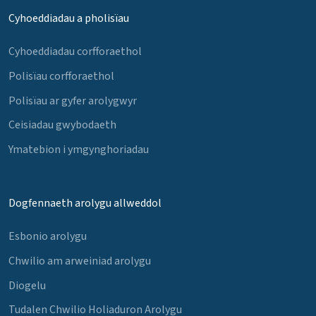
Cyhoeddiadau a pholisïau
Cyhoeddiadau corfforaethol
Polisïau corfforaethol
Polisïau ar gyfer arolygwyr
Ceisiadau gwybodaeth
Ymatebion i ymgynghoriadau
Dogfennaeth arolygu allweddol
Esbonio arolygu
Chwilio am arweiniad arolygu
Diogelu
Tudalen Chwilio Holiaduron Arolygu