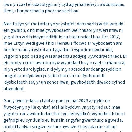
hwn yn cael ei ddatblygu ar y cyd ag ymarferwyr, awdurdodau
lleol, rhanbarthau a phartneriaethau.
Mae Estyn yn rhoi arfer yn yr ystafell ddosbarth wrth wraidd
ein gwaith, ond mae gwybodaeth werthusol yn werthfawr i
ysgolion wrth iddynt ddiffinio eu blaenoriaethau. Ers 2017,
mae Estyn wedi gweithio i leihau’r ffocws ar wybodaeth am
berfformiad yn ystod arolygiadau o ysgolion uwchradd,
ysgolion pob oed a gwasanaethau addysg llywodraeth leol. Er
ein bod yn croesawu unrhyw wybodaeth sy’n cael ei rhannu â
ni yn ystod arolygiad, nid ydym yn adrodd ar ddangosyddion
unigol ac ni fyddwn yn seilio barn ar un ffynhonnell
dystiolaeth sef, yr un achos hwn, gwybodaeth diwedd cyfnod
allweddol.
Gan y bydd y data a fydd ar gael yn haf 2023 ar gyfer un
flwyddyn yn y lle cyntaf, efallai byddwn yn ystyried sut mae
ysgolion ac awdurdodau lleol yn defnyddio’r wybodaeth hon i
gefnogi eu cynllunio eu hunain ar gyfer gwerthuso a gwella,
ond ni fyddwn yn gwneud unrhyw werthusiadau ar sail un