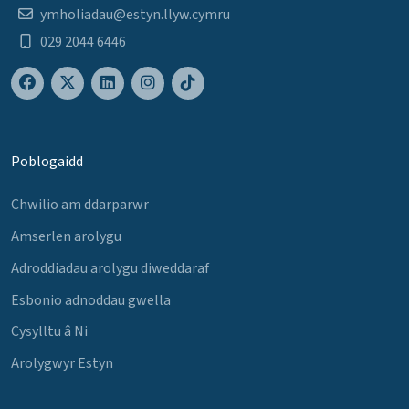
ymholiadau@estyn.llyw.cymru
029 2044 6446
Poblogaidd
Chwilio am ddarparwr
Amserlen arolygu
Adroddiadau arolygu diweddaraf
Esbonio adnoddau gwella
Cysylltu â Ni
Arolygwyr Estyn