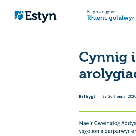
Estyn ar gyfer
Rhieni, gofalwyr
Cynnig 
arolygia
Erthygl
28 Gorffennaf 202
Mae’r Gweinidog Addysg 
ysgolion a darparwyr e