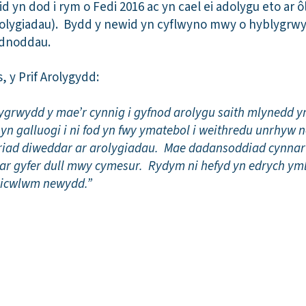
 yn dod i rym o Fedi 2016 ac yn cael ei adolygu eto ar ôl
olygiadau). Bydd y newid yn cyflwyno mwy o hyblygrwyd
 adnoddau.
 y Prif Arolygydd:
grwydd y mae’r cynnig i gyfnod arolygu saith mlynedd yn 
 yn galluogi i ni fod yn fwy ymatebol i weithredu unrhyw 
riad diweddar ar arolygiadau. Mae dadansoddiad cynnar
ar gyfer dull mwy cymesur. Rydym ni hefyd yn edrych ym
wricwlwm newydd.”