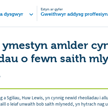
Estyn ar gyfer
 a dysgwyr
Gweithwyr addysg proffesiyn
i ymestyn amlder cy
dau o fewn saith ml
0
a Sgiliau, Huw Lewis, yn cynnig newid rheoliadau i allu
raill o leiaf unwaith bob saith mlynedd, yn hytrach nag