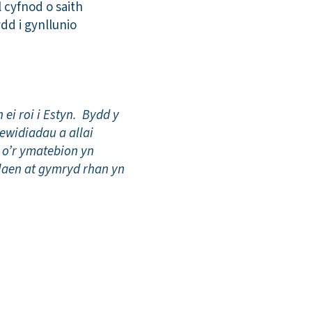
 cyfnod o saith
d i gynllunio
ei roi i Estyn. Bydd y
newidiadau a allai
 o’r ymatebion yn
laen at gymryd rhan yn