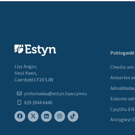
Poblogaidd
Llys Angor,
Chwilio am
Heol Keen,
Amserlen a
Caerdydd CF24 5JW
Adroddiadau
ymholiadau@estyn.llyw.cymru
Esbonio ad
029 2044 6446
Cysylltu â N
Arolygwyr 