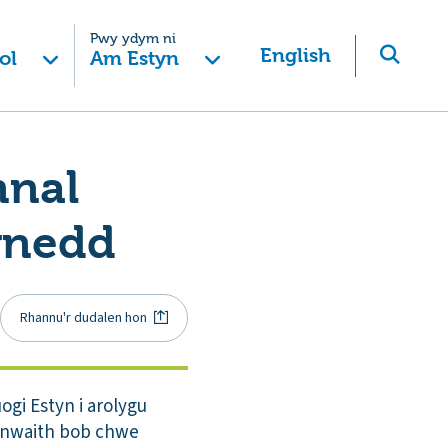
Pwy ydym ni
English
ol
Am Estyn
nnal
ynedd
Rhannu'r dudalen hon
ogi Estyn i arolygu
 unwaith bob chwe