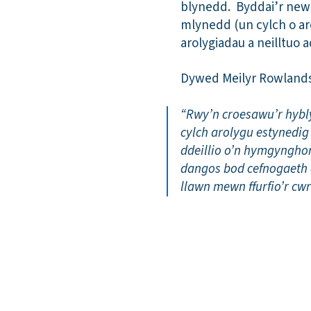
blynedd. Byddai’r newid
mlynedd (un cylch o ar
arolygiadau a neilltuo
Dywed Meilyr Rowlands,
“Rwy’n croesawu’r hybly
cylch arolygu estynedig
ddeillio o’n hymgyngho
dangos bod cefnogaeth 
llawn mewn ffurfio’r c