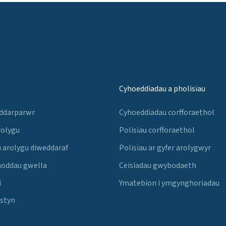
Cyhoeddiadau a pholisïau
 ddarparwr
Cyhoeddiadau corfforaethol
rolygu
Polisïau corfforaethol
 arolygu diweddaraf
Polisïau ar gyfer arolygwyr
noddau gwella
Ceisiadau gwybodaeth
i
Ymatebion i ymgynghoriadau
Estyn