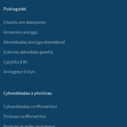
Poblogaidd
Chwilio am ddarparwr
Amserlen arolygu
Adroddiadau arolygu diweddaraf
Esbonio adnoddau gwella
Cysylltu â Ni
Arolygwyr Estyn
Cyhoeddiadau a pholisïau
Cyhoeddiadau corfforaethol
Polisïau corfforaethol
Polisïau ar gyfer arolygwyr