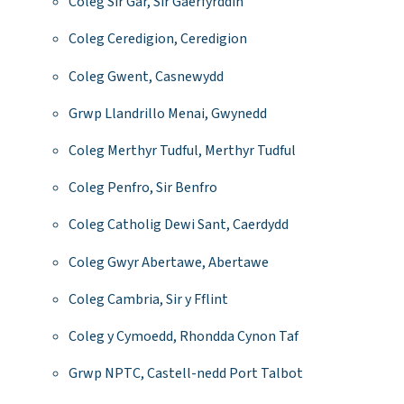
Coleg Sir Gâr, Sir Gaerfyrddin
Coleg Ceredigion, Ceredigion
Coleg Gwent, Casnewydd
Grwp Llandrillo Menai, Gwynedd
Coleg Merthyr Tudful, Merthyr Tudful
Coleg Penfro, Sir Benfro
Coleg Catholig Dewi Sant, Caerdydd
Coleg Gwyr Abertawe, Abertawe
Coleg Cambria, Sir y Fflint
Coleg y Cymoedd, Rhondda Cynon Taf
Grwp NPTC, Castell-nedd Port Talbot