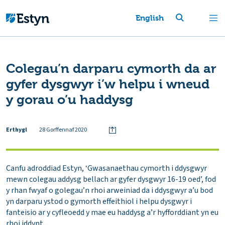
English
Colegau’n darparu cymorth da ar
gyfer dysgwyr i’w helpu i wneud
y gorau o’u haddysg
Erthygl
28 Gorffennaf 2020
Canfu adroddiad Estyn, ‘Gwasanaethau cymorth i ddysgwyr
mewn colegau addysg bellach ar gyfer dysgwyr 16-19 oed’, fod
y rhan fwyaf o golegau’n rhoi arweiniad da i ddysgwyr a’u bod
yn darparu ystod o gymorth effeithiol i helpu dysgwyr i
fanteisio ar y cyfleoedd y mae eu haddysg a’r hyfforddiant yn eu
rhoi iddynt.