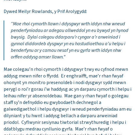
Dywed Meilyr Rowlands, y Prif Arolygydd:
“Mae rhoi cymorth llawn i ddysgwyr wrth iddyn nhw wneud
penderfyniadau ar adegau allweddol yn eu bywyd yn hynod
bwysig. Dylai colegau ddarparu’r cyngor a’r arweiniad i
gynnal diddordeb dysgwyr yn eu hastudiaethau a’u helpu i
benderfynu ar y camau nesaf yn eu gyrfa wrth iddyn nhw
orffen addysg amser llawn.”
Mae colegau’n rhoi cymorth i ddysgwyr trwy eu cyfnod mewn
addysg mewn nifer o ffyrdd. Er enghraifft, mae’r rhan fwyaf
ohonynt yn monitro presenoldeb i nodi dysgwyr sydd mewn
perygl o roi’r gorau i’w haddysg ac yn darparu cymorth i helpu i
leihau nifer yr absenoldebau. Mae gan y rhan fwyaf o golegau
staff sy’n defnyddio eu gwybodaeth dechnegol a
galwedigaethol i helpu dysgwyr i wneud penderfyniadau am eu
dilyniant y tu hwnt i addysg bellach a darparu arweiniad
priodol. Cyflwynir sesiynau tiwtorial strwythuredig i helpu i
ddatblygu medrau cynllunio gyrfa. Mae’r rhan fwyaf o