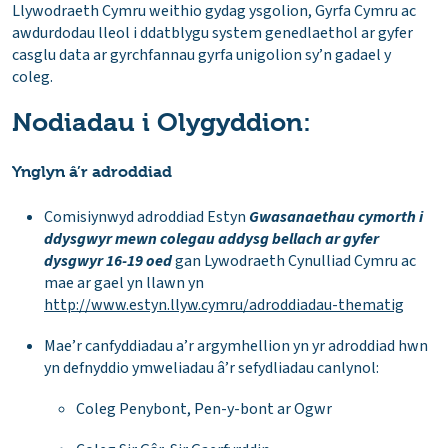
Llywodraeth Cymru weithio gydag ysgolion, Gyrfa Cymru ac
awdurdodau lleol i ddatblygu system genedlaethol ar gyfer
casglu data ar gyrchfannau gyrfa unigolion sy’n gadael y
coleg.
Nodiadau i Olygyddion:
Ynglyn â’r adroddiad
Comisiynwyd adroddiad Estyn
Gwasanaethau cymorth i
ddysgwyr mewn colegau addysg bellach ar gyfer
dysgwyr 16-19 oed
gan Lywodraeth Cynulliad Cymru ac
mae ar gael yn llawn yn
http://www.estyn.llyw.cymru/adroddiadau-thematig
Mae’r canfyddiadau a’r argymhellion yn yr adroddiad hwn
yn defnyddio ymweliadau â’r sefydliadau canlynol:
Coleg Penybont, Pen-y-bont ar Ogwr