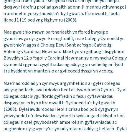
golegau’n defnyddio’r sesiynau tiwtorial hyn hefyd i helpu
dysgwyr i drefnu profiad gwaith ac ennill medrau ychwanegol
a amlinellir yn Gyrfaoedd a’r byd gwaith: fframwaith i bobl
ifanc 11 i 19 oed yng Nghymru (2008).
Mae gweithio mewn partneriaeth yn ffordd bwysig o
gynorthwyo dysgwyr. Er enghraifft, mae Coleg y Cymoedd yn
gweithio’n agos â Choleg Dewi Sant ac Ysgol Gatholig
Rufeinig y Cardinal Newman. Mae hyn yn galluogi disgyblion
Blwyddyn 12 o Ysgol y Cardinal Newman sy’n mynychu Coleg y
Cymoedd i gynnal cysylltiadau ag addysg yn seiliedig ar ffydd
tra byddant yn manteisio ar gyfleoedd dysgu yn y coleg.
Mae’r adroddiad yn cynnwys argymhellion ar gyfer colegau
addysg bellach, awdurdodau lleol a Llywodraeth Cymru. Dylai
colegau ddatblygu ffordd gyffredin o fesur cyflawniadau
dysgwyr yn erbyn y fframwaith Gyrfaoedd a’r byd gwaith
(2008). Dylai awdurdodau lleol sicrhau bod pob dysgwr yn
ymwybodol o’r dewisiadau cymorth sydd ar gael iddynt a bod
colegau’n cael gwybodaeth amserol am gyflawniadau ac
anghenion dysgwyr sy’n symud ymlaen i addysg bellach. Dylai