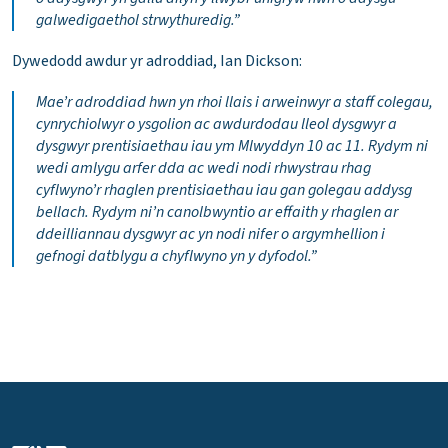
galwedigaethol strwythuredig.”
Dywedodd awdur yr adroddiad, Ian Dickson:
Mae’r adroddiad hwn yn rhoi llais i arweinwyr a staff colegau,
cynrychiolwyr o ysgolion ac awdurdodau lleol dysgwyr a
dysgwyr prentisiaethau iau ym Mlwyddyn 10 ac 11. Rydym ni
wedi amlygu arfer dda ac wedi nodi rhwystrau rhag
cyflwyno’r rhaglen prentisiaethau iau gan golegau addysg
bellach. Rydym ni’n canolbwyntio ar effaith y rhaglen ar
ddeilliannau dysgwyr ac yn nodi nifer o argymhellion i
gefnogi datblygu a chyflwyno yn y dyfodol.”