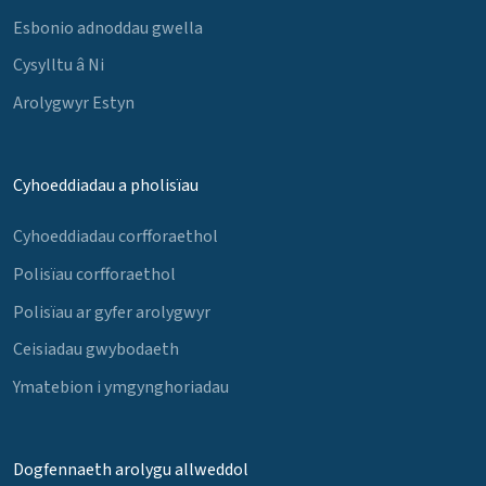
Esbonio adnoddau gwella
Cysylltu â Ni
Arolygwyr Estyn
Cyhoeddiadau a pholisïau
Cyhoeddiadau corfforaethol
Polisïau corfforaethol
Polisïau ar gyfer arolygwyr
Ceisiadau gwybodaeth
Ymatebion i ymgynghoriadau
Dogfennaeth arolygu allweddol