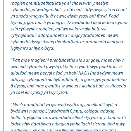
rhaglen prentisiaethau iau yn ei chael wrth ymestyn
cyfleoedd galwedigaethol cyn 16 oed i ddysgwyr sy’n ei chael
yn anodd ymgysylltu â’r cwricwlwm ysgol brif ffrwd. Fodd
bynnag, gan mai 5 yn unig o’r 22 awdurdod lleol ledled Cymru
sy’n cyflwyno’r rhaglen, gallwn weld yn glir beth yw
cyfyngiadau’r ddarpariaeth a’r anghydraddoldeb mewn
cyfleoedd dysgu rhwng rhanbarthau ac ardaloedd lleol yng
Nghymru ar hyn o bryd.
“Pan mae rhaglenni prentisiaethau iau ar gael, maen nhw’n
gwneud cyfraniad pwysig at helpu cynorthwyo pobl ifanc a
allai fod mewn perygl o fod yn bobl NACH (nad ydynt mewn
addysg, cyflogaeth na hyfforddiant), a goresgyn ymddieithrio
â dysgu, ond mae gwaith i’w wneud i sicrhau bod y cyfleoedd
yn cael eu cynnig yn fwy cyson.
“Mae’r adroddiad yn gwneud wyth argymhelliad i gyd, a
byddwn i’n annog Llywodraeth Cymru, colegau addysg
bellach, ysgolion ac awdurdodau lleol i fyfyrio ar y rhain wrth
iddyn nhw ddatblygu’r rhaglen ymhellach i sicrhau bod mwy
o ddysgwyr yn gallu dilyn y llwybr unigryw hwn o ddysgu