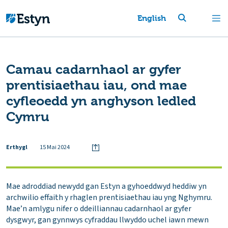
English
Camau cadarnhaol ar gyfer
prentisiaethau iau, ond mae
cyfleoedd yn anghyson ledled
Cymru
Erthygl
15 Mai 2024
Mae adroddiad newydd gan Estyn a gyhoeddwyd heddiw yn
archwilio effaith y rhaglen prentisiaethau iau yng Nghymru.
Mae’n amlygu nifer o ddeilliannau cadarnhaol ar gyfer
dysgwyr, gan gynnwys cyfraddau llwyddo uchel iawn mewn