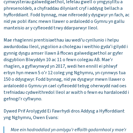
cymwysterau galwedigaethol, lefelau gwell o ymgysylltu a
phresenoldeb, a chyfraddau dilyniant cryf i addysg bellach a
hyfforddiant. Fodd bynnag, mae niferoedd y dysgwyr yn fach, ac
nid yw pobl ifanc mewn llawer o ardaloedd o Gymru yn gallu
manteisio ar y cyfleoedd trwy ddarparwyr lleol.
Mae rhaglenni prentisiaethau iau wedi’u cynllunio i helpu
awdurdodau lleol, ysgolion a cholegau i weithio gyda’i gilydd i
gynnig dysgu amser llawn â ffocws galwedigaethol ar gyfer
disgyblion Blwyddyn 10 ac 11 o fewn colegau AB. Mae’r
rhaglen, a gyflwynwyd yn 2017, wedi hen ennill ei phlwyf
erbyn hyn mewn 5 o’r 12 coleg yng Nghymru, yn cynnwys tua
150 o ddysgwyr. Fodd bynnag, nid yw dysgwyr mewn llawer o
ardaloedd o Gymru yn cael cyfleoedd tebyg oherwydd nad oes
trefniadau cydweithredol lleol ar waith o fewn eu hardaloedd i
gefnogi’r cyflwyno.
Dywed Prif Arolygydd Ei Fawrhydi dros Addysg a Hyfforddiant
yng Nghymru, Owen Evans:
Mae ein hadroddiad yn amlygu’r effaith gadarnhaol y mae’r