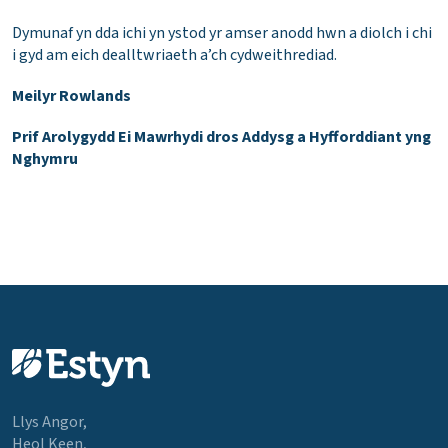
Dymunaf yn dda ichi yn ystod yr amser anodd hwn a diolch i chi
i gyd am eich dealltwriaeth a’ch cydweithrediad.
Meilyr Rowlands
Prif Arolygydd Ei Mawrhydi dros Addysg a Hyfforddiant yng
Nghymru
Llys Angor,
Heol Keen,