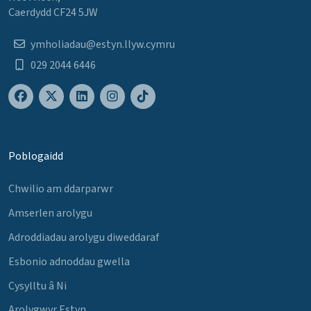
Caerdydd CF24 5JW
ymholiadau@estyn.llyw.cymru
029 2044 6446
Poblogaidd
Chwilio am ddarparwr
Amserlen arolygu
Adroddiadau arolygu diweddaraf
Esbonio adnoddau gwella
Cysylltu â Ni
Arolygwyr Estyn