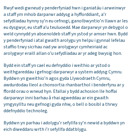
Rwyf wedi gwneud y penderfyniad hwn i ganiatáu i arweinwyr
a staff ym mhob darparwr addysg a hyfforddiant, a’r
sefydliadau hynny sy’n eu cefnogi, ganolbwyntio’n llawn ar les
eu dysgwyr, eu staff a’u teuluoedd. Mae darparwyr yn debygol o
weld cynnydd yn absenoldeb staff yn ystod yr amser hwn. Bydd
y penderfyniad i atal gwaith arolygu yn helpu i gynnal lefelau
staffio trwy sicrhau nad yw arolygwyr cymheiriaid ac
arolygwyr eraill allan o’u sefydliadau ar yr adeg bwysig hon.
Bydd ein staff yn cael eu defnyddio i weithio ar ystod o
weithgareddau i gefnogi darparwyr a system addysg Cymru.
Byddwn yn gweithio’n agos gyda Llywodraeth Cymru,
awdurdodau lleol a chonsortia rhanbarthol i benderfynu ar y
ffordd orau o wneud hyn. Efallai y bydd achosion lle hoffai
darparwyr inni barhau â rhai agweddau ar ein gwaith
ymgysylltu neu gefnogi gyda nhw, o bell o bosibl a thrwy
ddefnyddio technoleg.
Byddwn yn parhau i adolygu’r sefyllfa sy’n newid a byddwn yn
eich diweddaru wrth i’r sefyllfa ddatblygu.