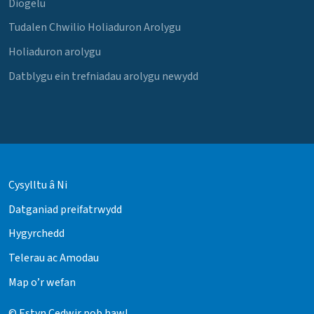
Diogelu
Tudalen Chwilio Holiaduron Arolygu
Holiaduron arolygu
Datblygu ein trefniadau arolygu newydd
Cysylltu â Ni
Datganiad preifatrwydd
Hygyrchedd
Telerau ac Amodau
Map o’r wefan
© Estyn Cedwir pob hawl