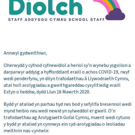
Annwyl gydweithiwr,
Oherwydd y cyfnod cyfnewidiol a heriol sy’n wynebu ysgolion a
darparwyr addysg a hyfforddiant eraill o achos COVID-19, rwyf
wedi penderfynu, yn dilyn trafodaethau â Llywodraeth Cymru,
atal holl arolygiadau a gweithgareddau cysylltiedig eraill
Estyn o heddiw, dydd Llun 16 Mawrth 2020.
Bydd yr ataliad yn parhau hyd nes bod y sefyllfa bresennol wedi
mynd heibio neu wedi newid yn sylweddol er gwell. O’n
trafodaethau ag Arolygiaeth Gofal Cymru, maent wedi cytuno
y bydd yr ataliad yn cynnwys ein cyd-arolygiadau o leoliadau
meithrin nas-cynhelir.