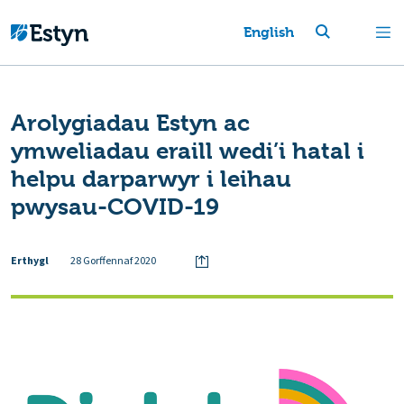
English
Arolygiadau Estyn ac
ymweliadau eraill wedi’i hatal i
helpu darparwyr i leihau
pwysau-COVID-19
Erthygl
28 Gorffennaf 2020