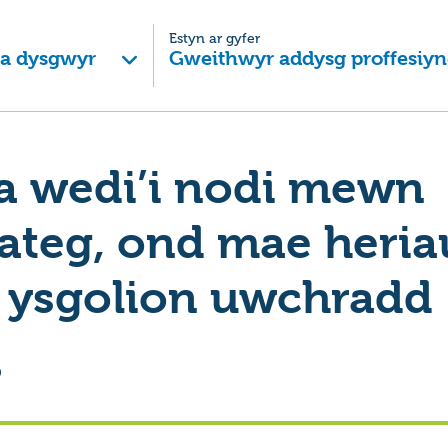
Estyn ar gyfer
 a dysgwyr
Gweithwyr addysg proffesiyn
da wedi’i nodi mewn
teg, ond mae heria
i ysgolion uwchradd
0