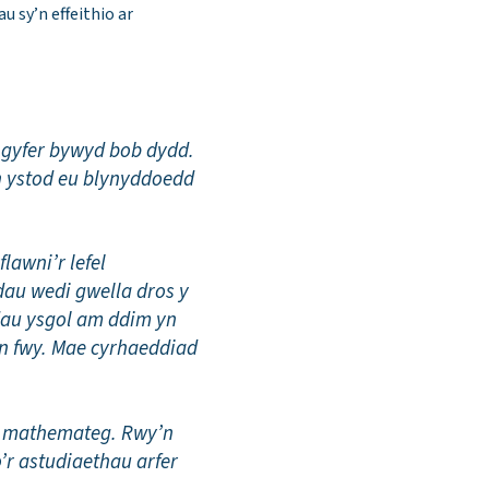
u sy’n effeithio ar
gyfer bywyd bob dydd.
n ystod eu blynyddoedd
awni’r lefel
au wedi gwella dros y
dau ysgol am ddim yn
n fwy. Mae cyrhaeddiad
wn mathemateg. Rwy’n
’r astudiaethau arfer