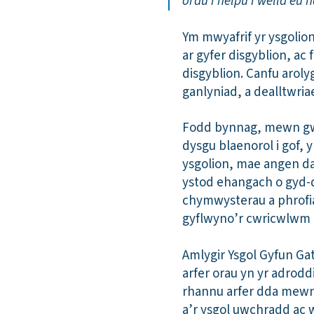
orau i helpu i wella e
Ym mwyafrif yr ysgolio
ar gyfer disgyblion, ac
disgyblion. Canfu aro
ganlyniad, a dealltwriae
Fodd bynnag, mewn gwe
dysgu blaenorol i gof,
ysgolion, mae angen d
ystod ehangach o gyd-
chymwysterau a phrofia
gyflwyno’r cwricwlwm
Amlygir Ysgol Gyfun Ga
arfer orau yn yr adrodd
rhannu arfer dda mewn
a’r ysgol uwchradd ac w