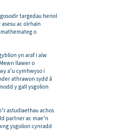
gosodir targedau heriol
 asesu ac olrhain
u mathemateg o
lion yn araf i alw
 Mewn llawer o
fwy a’u cymhwyso i
nder athrawon sydd â
modd y gall ysgolion
’r astudiaethau achos
add partner ac mae’n
wng ysgolion cynradd