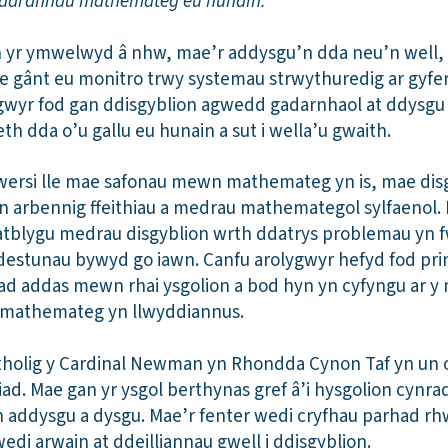
u hadrannau mathemateg eu hunain.”
n yr ymwelwyd â nhw, mae’r addysgu’n dda neu’n well, 
 fe gânt eu monitro trwy systemau strwythuredig ar gyfer
lygwyr fod gan ddisgyblion agwedd gadarnhaol at ddysg
th dda o’u gallu eu hunain a sut i wella’u gwaith.
rsi lle mae safonau mewn mathemateg yn is, mae disgyb
 yn arbennig ffeithiau a medrau mathemategol sylfaenol.
atblygu medrau disgyblion wrth ddatrys problemau yn 
destunau bywyd go iawn. Canfu arolygwyr hefyd fod pri
d addas mewn rhai ysgolion a bod hyn yn cyfyngu ar y 
 mathemateg yn llwyddiannus.
tholig y Cardinal Newman yn Rhondda Cynon Taf yn un o
iad. Mae gan yr ysgol berthynas gref â’i hysgolion cynr
 addysgu a dysgu. Mae’r fenter wedi cryfhau parhad rh
edi arwain at ddeilliannau gwell i ddisgyblion.