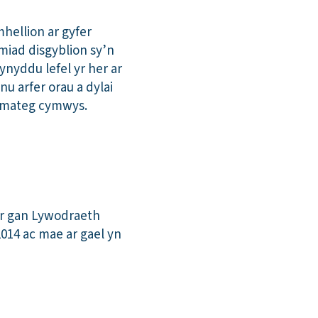
ellion ar gyfer
miad disgyblion sy’n
nyddu lefel yr her ar
u arfer orau a dylai
hemateg cymwys.
or gan Lywodraeth
014 ac mae ar gael yn