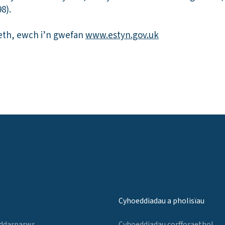
8).
eth, ewch i’n gwefan
www.estyn.gov.uk
Cyhoeddiadau a pholisïau
 ddarparwr
Cyhoeddiadau corfforaethol