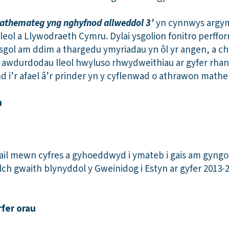
athemateg yng nghyfnod allweddol 3’
yn cynnwys argymh
eol a Llywodraeth Cymru. Dylai ysgolion fonitro perffor
sgol am ddim a thargedu ymyriadau yn ôl yr angen, a chy
i awdurdodau lleol hwyluso rhwydweithiau ar gyfer rhann
 i’r afael â’r prinder yn y cyflenwad o athrawon mat
n
ail mewn cyfres a gyhoeddwyd i ymateb i gais am gyng
ch gwaith blynyddol y Gweinidog i Estyn ar gyfer 2013-2
fer orau