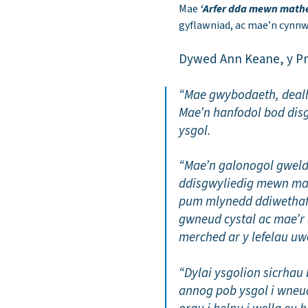
Mae
‘Arfer dda mewn math
gyflawniad, ac mae’n cynnw
Dywed Ann Keane, y Pri
“Mae gwybodaeth, deall
Mae’n hanfodol bod dis
ysgol.
“Mae’n galonogol gweld 
ddisgwyliedig mewn mat
pum mlynedd ddiwethaf.
gwneud cystal ac mae’r
merched ar y lefelau uw
“Dylai ysgolion sicrhau
annog pob ysgol i wneud