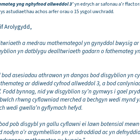
emateg yng nghyfnod allweddol 3’
yn edrych ar safonau a’r ffactora
ys astudiaethau achos arfer orau o 15 ysgol uwchradd.
f Arolygydd,
twriaeth a medrau mathemategol yn gynyddol bwysig ar 
gyblion yn datblygu dealltwriaeth gadarn o fathemateg y
bod asesiadau athrawon yn dangos bod disgyblion yn cyfl
hemateg ar ddiwedd cyfnod allweddol 3, a bod canlyniad
 Fodd bynnag, nid yw disgyblion sy’n gymwys i gael pry
 bwlch rhwng cyflawniad merched a bechgyn wedi mynd y
ch wedi gwella’n gyflymach hefyd.
 bod pob disgybl yn gallu cyflawni ei lawn botensial me
 nodyn o’r argymhellion yn yr adroddiad ac yn defnyddio