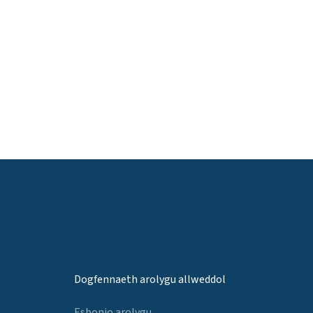
Dogfennaeth arolygu allweddol
Esbonio arolygu