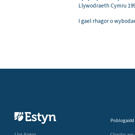
Llywodraeth Cymru 199
I gael rhagor o wyboda
Poblogaidd
Llys Angor,
Chwilio am