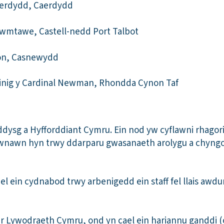
erdydd, Caerdydd
wmtawe, Castell-nedd Port Talbot
ion, Casnewydd
einig y Cardinal Newman, Rhondda Cynon Taf
ddysg a Hyfforddiant Cymru. Ein nod yw cyflawni rhago
nawn hyn trwy ddarparu gwasanaeth arolygu a chyngo
el ein cydnabod trwy arbenigedd ein staff fel llais awd
r Lywodraeth Cymru, ond yn cael ein hariannu ganddi (