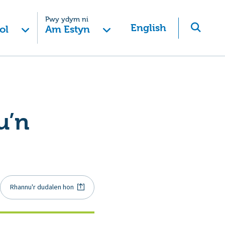
Pwy ydym ni
English
ol
Am Estyn
u’n
Rhannu'r dudalen hon