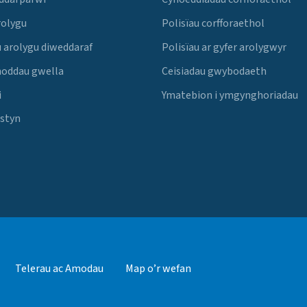
rolygu
Polisïau corfforaethol
 arolygu diweddaraf
Polisïau ar gyfer arolygwyr
noddau gwella
Ceisiadau gwybodaeth
i
Ymatebion i ymgynghoriadau
Estyn
Telerau ac Amodau
Map o’r wefan