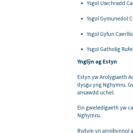
Ysgol Uwchradd Ca
Ysgol Gymunedol C
Ysgol Gyfun Caerll
Ysgol Gatholig Ruf
Ynglŷn ag Estyn
Estyn yw Arolygiaeth A
dysgu yng Nghymru. Gw
ansawdd uchel.
Ein gweledigaeth yw ca
Nghymru.
Rydym yn annibynnol a