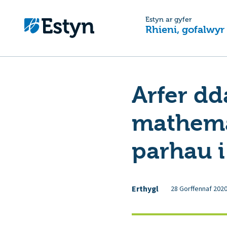
Estyn ar gyfer
Rhieni, gofalwyr
Arfer d
mathema
parhau 
Erthygl
28 Gorffennaf 202