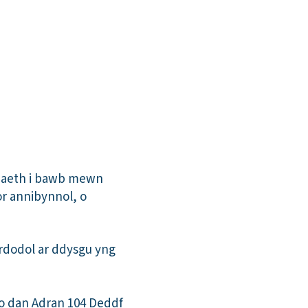
riaeth i bawb mewn
r annibynnol, o
urdodol ar ddysgu yng
o dan Adran 104 Deddf