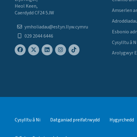
Heol Keen,
Amserlen a
Caerdydd CF24 5JW
Adroddiadau
ymholiadau@estyn.llyw.cymru
Esbonio ad
029 2044 6446
Cysylltu â N
Arolygwyr 
Cysylltu â Ni
Datganiad preifatrwydd
Hygyrchedd