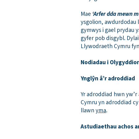
Mae
‘Arfer dda mewn m
ysgolion, awdurdodau ll
gymwys i gael prydau y
gyfer pob disgybl. Dyla
Llywodraeth Cymru fynd
Nodiadau i Olygyddio
Ynglŷn â’r adroddiad
Yr adroddiad hwn yw’r 
Cymru yn adroddiad cyl
llawn
yma
.
Astudiaethau achos ar