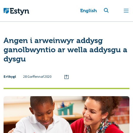
English
Angen i arweinwyr addysg
ganolbwyntio ar wella addysgu a
dysgu
Erthygl
28 Gorffennaf 2020