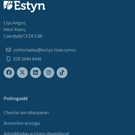
Llys Angor,
Heol Keen,
Caerdydd CF24 5JW
ymholiadau@estyn.llyw.cymru
029 2044 6446
Poblogaidd
Chwilio am ddarparwr
Amserlen arolygu
Adroddiadau arolygu diweddaraf