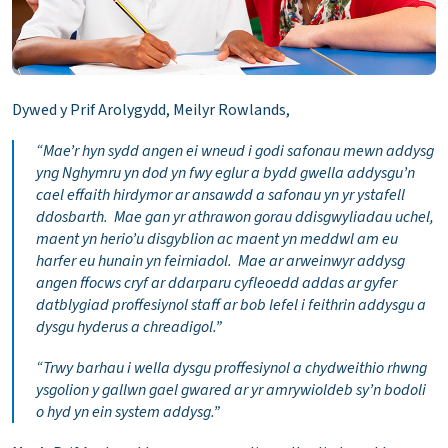
Dywed y Prif Arolygydd, Meilyr Rowlands,
“Mae’r hyn sydd angen ei wneud i godi safonau mewn addysg
yng Nghymru yn dod yn fwy eglur a bydd gwella addysgu’n
cael effaith hirdymor ar ansawdd a safonau yn yr ystafell
ddosbarth. Mae gan yr athrawon gorau ddisgwyliadau uchel,
maent yn herio’u disgyblion ac maent yn meddwl am eu
harfer eu hunain yn feirniadol. Mae ar arweinwyr addysg
angen ffocws cryf ar ddarparu cyfleoedd addas ar gyfer
datblygiad proffesiynol staff ar bob lefel i feithrin addysgu a
dysgu hyderus a chreadigol.”
“Trwy barhau i wella dysgu proffesiynol a chydweithio rhwng
ysgolion y gallwn gael gwared ar yr amrywioldeb sy’n bodoli
o hyd yn ein system addysg.”