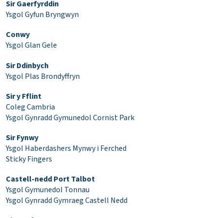
Sir Gaerfyrddin
Ysgol Gyfun Bryngwyn
Conwy
Ysgol Glan Gele
Sir Ddinbych
Ysgol Plas Brondyffryn
Sir y Fflint
Coleg Cambria
Ysgol Gynradd Gymunedol Cornist Park
Sir Fynwy
Ysgol Haberdashers Mynwy i Ferched
Sticky Fingers
Castell-nedd Port Talbot
Ysgol Gymunedol Tonnau
Ysgol Gynradd Gymraeg Castell Nedd