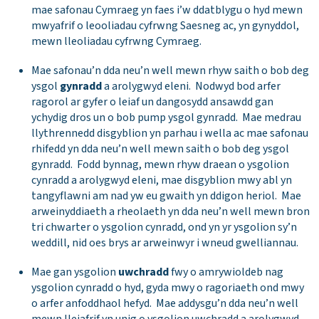
mae safonau Cymraeg yn faes i’w ddatblygu o hyd mewn
mwyafrif o leooliadau cyfrwng Saesneg ac, yn gynyddol,
mewn lleoliadau cyfrwng Cymraeg.
Mae safonau’n dda neu’n well mewn rhyw saith o bob deg
ysgol
gynradd
a arolygwyd eleni. Nodwyd bod arfer
ragorol ar gyfer o leiaf un dangosydd ansawdd gan
ychydig dros un o bob pump ysgol gynradd. Mae medrau
llythrennedd disgyblion yn parhau i wella ac mae safonau
rhifedd yn dda neu’n well mewn saith o bob deg ysgol
gynradd. Fodd bynnag, mewn rhyw draean o ysgolion
cynradd a arolygwyd eleni, mae disgyblion mwy abl yn
tangyflawni am nad yw eu gwaith yn ddigon heriol. Mae
arweinyddiaeth a rheolaeth yn dda neu’n well mewn bron
tri chwarter o ysgolion cynradd, ond yn yr ysgolion sy’n
weddill, nid oes brys ar arweinwyr i wneud gwelliannau.
Mae gan ysgolion
uwchradd
fwy o amrywioldeb nag
ysgolion cynradd o hyd, gyda mwy o ragoriaeth ond mwy
o arfer anfoddhaol hefyd. Mae addysgu’n dda neu’n well
mewn lleiafrif yn unig o ysgolion uwchradd a arolygwyd