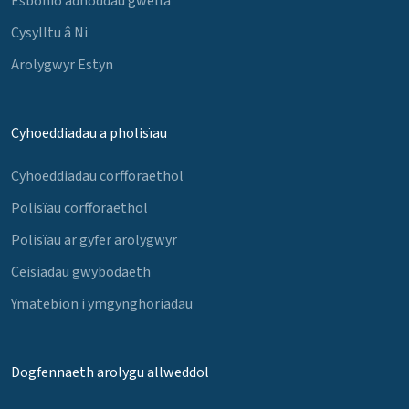
Esbonio adnoddau gwella
Cysylltu â Ni
Arolygwyr Estyn
Cyhoeddiadau a pholisïau
Cyhoeddiadau corfforaethol
Polisïau corfforaethol
Polisïau ar gyfer arolygwyr
Ceisiadau gwybodaeth
Ymatebion i ymgynghoriadau
Dogfennaeth arolygu allweddol