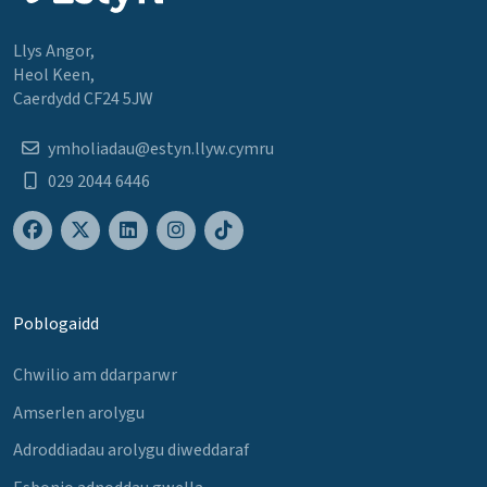
Llys Angor,
Heol Keen,
Caerdydd CF24 5JW
ymholiadau@estyn.llyw.cymru
029 2044 6446
Poblogaidd
Chwilio am ddarparwr
Amserlen arolygu
Adroddiadau arolygu diweddaraf