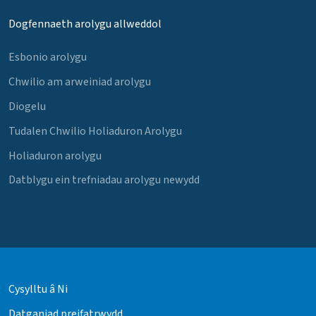
Dogfennaeth arolygu allweddol
Esbonio arolygu
Chwilio am arweiniad arolygu
Diogelu
Tudalen Chwilio Holiaduron Arolygu
Holiaduron arolygu
Datblygu ein trefniadau arolygu newydd
Cysylltu â Ni
Datganiad preifatrwydd