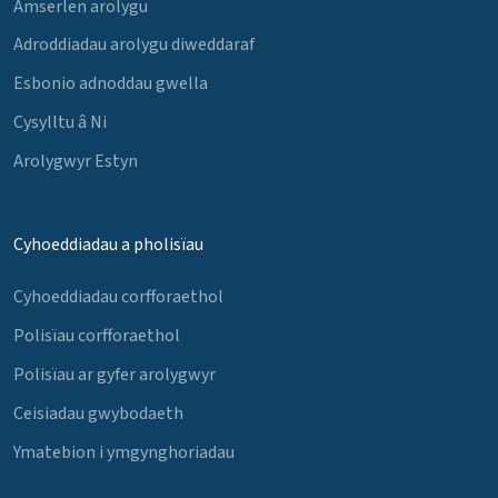
Amserlen arolygu
Adroddiadau arolygu diweddaraf
Esbonio adnoddau gwella
Cysylltu â Ni
Arolygwyr Estyn
Cyhoeddiadau a pholisïau
Cyhoeddiadau corfforaethol
Polisïau corfforaethol
Polisïau ar gyfer arolygwyr
Ceisiadau gwybodaeth
Ymatebion i ymgynghoriadau