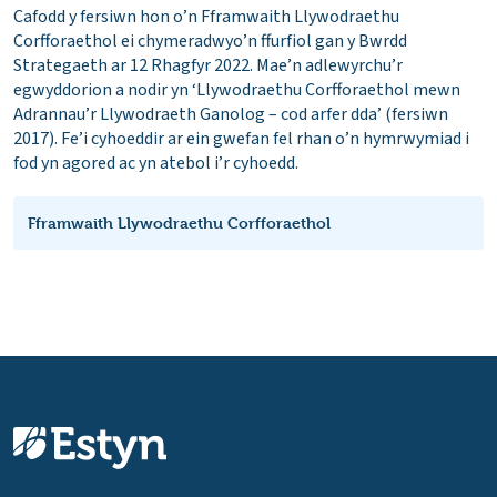
Cafodd y fersiwn hon o’n Fframwaith Llywodraethu
Corfforaethol ei chymeradwyo’n ffurfiol gan y Bwrdd
Strategaeth ar 12 Rhagfyr 2022. Mae’n adlewyrchu’r
egwyddorion a nodir yn ‘Llywodraethu Corfforaethol mewn
Adrannau’r Llywodraeth Ganolog – cod arfer dda’ (fersiwn
2017). Fe’i cyhoeddir ar ein gwefan fel rhan o’n hymrwymiad i
fod yn agored ac yn atebol i’r cyhoedd.
Fframwaith Llywodraethu Corfforaethol