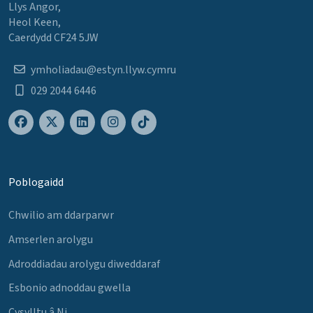
Llys Angor,
Heol Keen,
Caerdydd CF24 5JW
ymholiadau@estyn.llyw.cymru
029 2044 6446
Poblogaidd
Chwilio am ddarparwr
Amserlen arolygu
Adroddiadau arolygu diweddaraf
Esbonio adnoddau gwella
Cysylltu â Ni