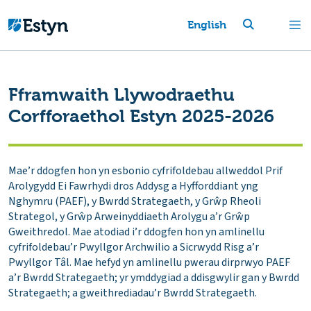
English
Fframwaith Llywodraethu
Corfforaethol Estyn 2025-2026
Mae’r ddogfen hon yn esbonio cyfrifoldebau allweddol Prif
Arolygydd Ei Fawrhydi dros Addysg a Hyfforddiant yng
Nghymru (PAEF), y Bwrdd Strategaeth, y Grŵp Rheoli
Strategol, y Grŵp Arweinyddiaeth Arolygu a’r Grŵp
Gweithredol. Mae atodiad i’r ddogfen hon yn amlinellu
cyfrifoldebau’r Pwyllgor Archwilio a Sicrwydd Risg a’r
Pwyllgor Tâl. Mae hefyd yn amlinellu pwerau dirprwyo PAEF
a’r Bwrdd Strategaeth; yr ymddygiad a ddisgwylir gan y Bwrdd
Strategaeth; a gweithrediadau’r Bwrdd Strategaeth.