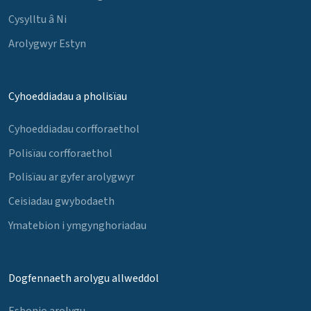
Cysylltu â Ni
Arolygwyr Estyn
Cyhoeddiadau a pholisïau
Cyhoeddiadau corfforaethol
Polisïau corfforaethol
Polisïau ar gyfer arolygwyr
Ceisiadau gwybodaeth
Ymatebion i ymgynghoriadau
Dogfennaeth arolygu allweddol
Esbonio arolygu