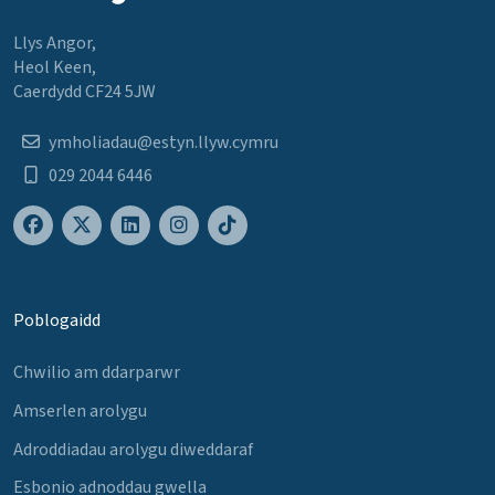
Llys Angor,
Heol Keen,
Caerdydd CF24 5JW
ymholiadau@estyn.llyw.cymru
029 2044 6446
Poblogaidd
Chwilio am ddarparwr
Amserlen arolygu
Adroddiadau arolygu diweddaraf
Esbonio adnoddau gwella