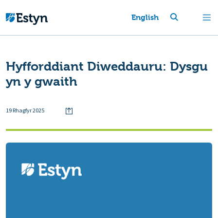
English
Hyfforddiant Diweddauru: Dysgu
yn y gwaith
19 Rhagfyr 2025