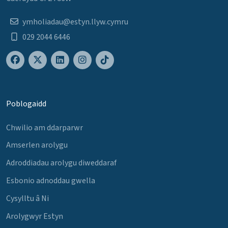
ymholiadau@estyn.llyw.cymru
029 2044 6446
Poblogaidd
Chwilio am ddarparwr
Amserlen arolygu
Adroddiadau arolygu diweddaraf
Esbonio adnoddau gwella
Cysylltu â Ni
Arolygwyr Estyn