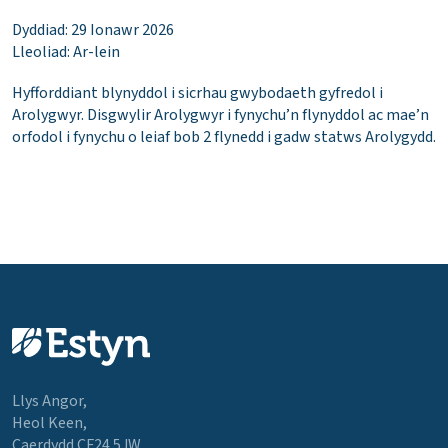
Dyddiad: 29 Ionawr 2026
Lleoliad: Ar-lein
Hyfforddiant blynyddol i sicrhau gwybodaeth gyfredol i
Arolygwyr. Disgwylir Arolygwyr i fynychu’n flynyddol ac mae’n
orfodol i fynychu o leiaf bob 2 flynedd i gadw statws Arolygydd.
Llys Angor,
Heol Keen,
Caerdydd CF24 5JW