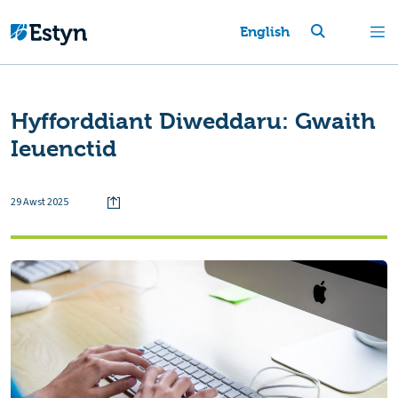
English
Hyfforddiant Diweddaru: Gwaith
Ieuenctid
29 Awst 2025