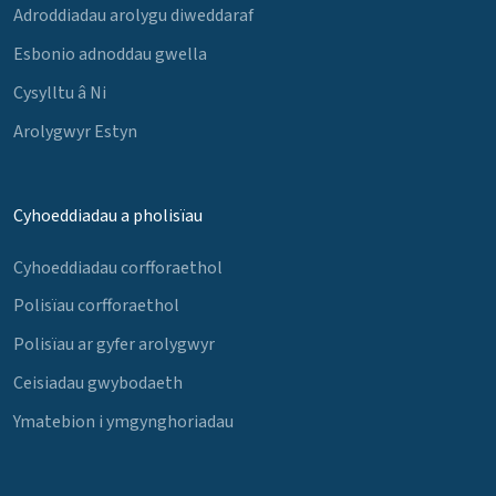
Adroddiadau arolygu diweddaraf
Esbonio adnoddau gwella
Cysylltu â Ni
Arolygwyr Estyn
Cyhoeddiadau a pholisïau
Cyhoeddiadau corfforaethol
Polisïau corfforaethol
Polisïau ar gyfer arolygwyr
Ceisiadau gwybodaeth
Ymatebion i ymgynghoriadau