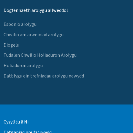
Dogfennaeth arolygu allweddol
Esbonio arolygu
Chwilio am arweiniad arolygu
Diogelu
Tudalen Chwilio Holiaduron Arolygu
Holiaduron arolygu
Datblygu ein trefniadau arolygu newydd
Cysylltu â Ni
Datganiad preifatrwydd