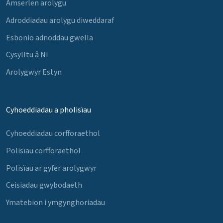
Amserlen arolygu
Adroddiadau arolygu diweddaraf
Esbonio adnoddau gwella
Cysylltu â Ni
Arolygwyr Estyn
Cyhoeddiadau a pholisïau
Cyhoeddiadau corfforaethol
Polisïau corfforaethol
Polisïau ar gyfer arolygwyr
Ceisiadau gwybodaeth
Ymatebion i ymgynghoriadau