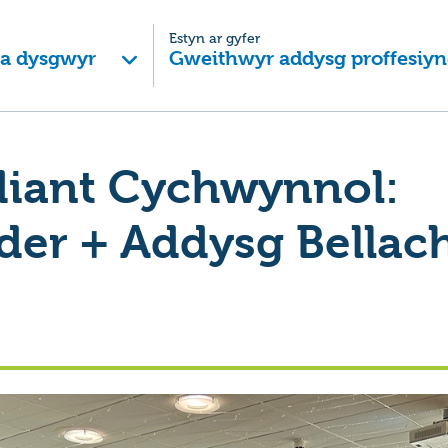
Estyn ar gyfer
 a dysgwyr
Gweithwyr addysg proffesiyn
diant Cychwynnol:
der + Addysg Bellac