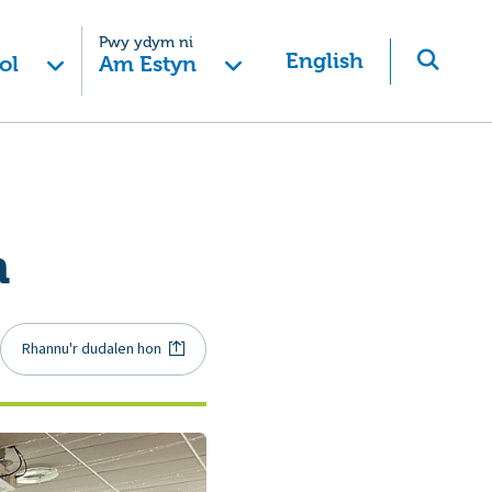
Pwy ydym ni
English
ol
Am Estyn
h
Rhannu'r dudalen hon