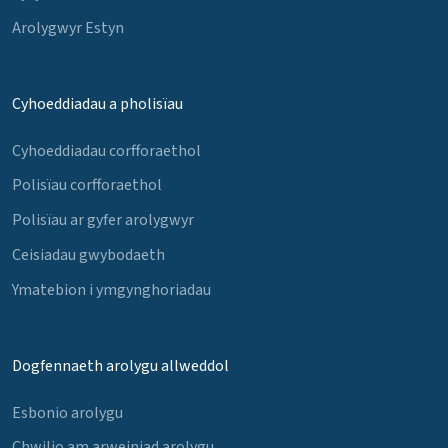
Arolygwyr Estyn
Cyhoeddiadau a pholisïau
Cyhoeddiadau corfforaethol
Polisïau corfforaethol
Polisïau ar gyfer arolygwyr
Ceisiadau gwybodaeth
Ymatebion i ymgynghoriadau
Dogfennaeth arolygu allweddol
Esbonio arolygu
Chwilio am arweiniad arolygu