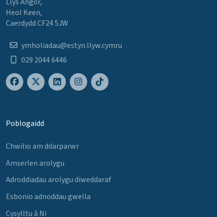
Llys Angor,
Heol Keen,
Caerdydd CF24 5JW
ymholiadau@estyn.llyw.cymru
029 2044 6446
Poblogaidd
Chwilio am ddarparwr
Amserlen arolygu
Adroddiadau arolygu diweddaraf
Esbonio adnoddau gwella
Cysylltu â Ni