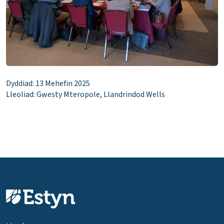
Dyddiad: 13 Mehefin 2025
Lleoliad: Gwesty Mteropole, Llandrindod Wells