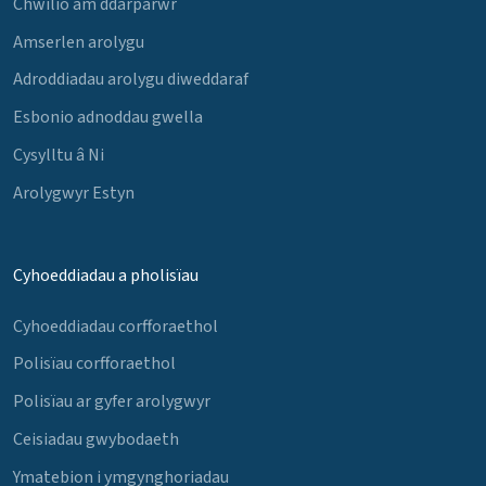
Chwilio am ddarparwr
Amserlen arolygu
Adroddiadau arolygu diweddaraf
Esbonio adnoddau gwella
Cysylltu â Ni
Arolygwyr Estyn
Cyhoeddiadau a pholisïau
Cyhoeddiadau corfforaethol
Polisïau corfforaethol
Polisïau ar gyfer arolygwyr
Ceisiadau gwybodaeth
Ymatebion i ymgynghoriadau