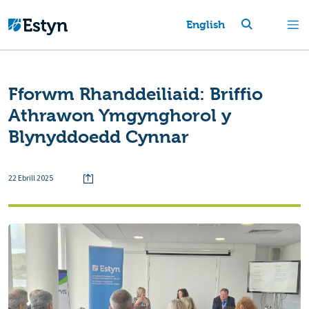
English
Fforwm Rhanddeiliaid: Briffio
Athrawon Ymgynghorol y
Blynyddoedd Cynnar
22 Ebrill 2025