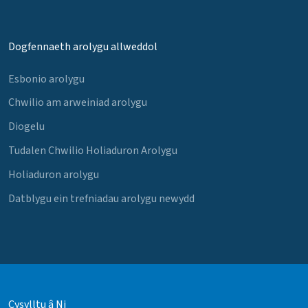
Dogfennaeth arolygu allweddol
Esbonio arolygu
Chwilio am arweiniad arolygu
Diogelu
Tudalen Chwilio Holiaduron Arolygu
Holiaduron arolygu
Datblygu ein trefniadau arolygu newydd
Cysylltu â Ni