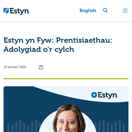
English
Estyn yn Fyw: Prentisiaethau:
Adolygiad o’r cylch
12 Ionawr 2026