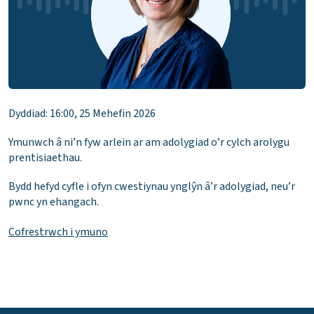
Dyddiad: 16:00, 25 Mehefin 2026
Ymunwch â ni’n fyw arlein ar am adolygiad o’r cylch arolygu
prentisiaethau.
Bydd hefyd cyfle i ofyn cwestiynau ynglŷn â’r adolygiad, neu’r
pwnc yn ehangach.
Cofrestrwch i ymuno