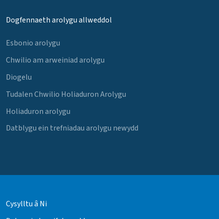
Dogfennaeth arolygu allweddol
Esbonio arolygu
Chwilio am arweiniad arolygu
Diogelu
Tudalen Chwilio Holiaduron Arolygu
Holiaduron arolygu
Datblygu ein trefniadau arolygu newydd
Cysylltu â Ni