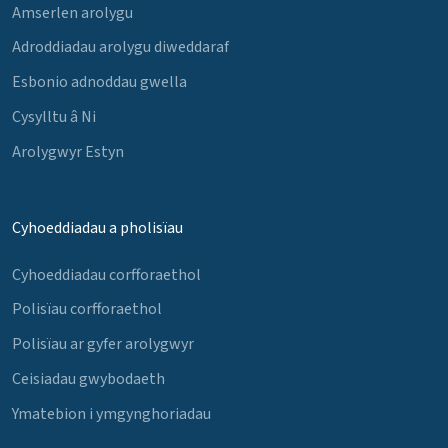
Amserlen arolygu
Adroddiadau arolygu diweddaraf
Esbonio adnoddau gwella
Cysylltu â Ni
Arolygwyr Estyn
Cyhoeddiadau a pholisïau
Cyhoeddiadau corfforaethol
Polisïau corfforaethol
Polisïau ar gyfer arolygwyr
Ceisiadau gwybodaeth
Ymatebion i ymgynghoriadau