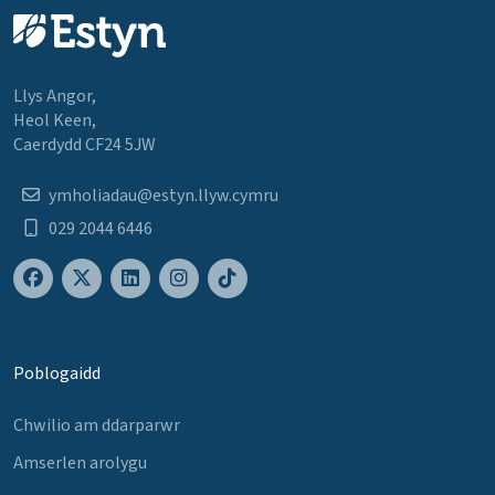
Llys Angor,
Heol Keen,
Caerdydd CF24 5JW
ymholiadau@estyn.llyw.cymru
029 2044 6446
Poblogaidd
Chwilio am ddarparwr
Amserlen arolygu