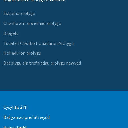
Dogfennaeth arolygu allweddol
Esbonio arolygu
Chwilio am arweiniad arolygu
Diogelu
Tudalen Chwilio Holiaduron Arolygu
Holiaduron arolygu
Datblygu ein trefniadau arolygu newydd
Cysylltu â Ni
Datganiad preifatrwydd
Hygyrchedd