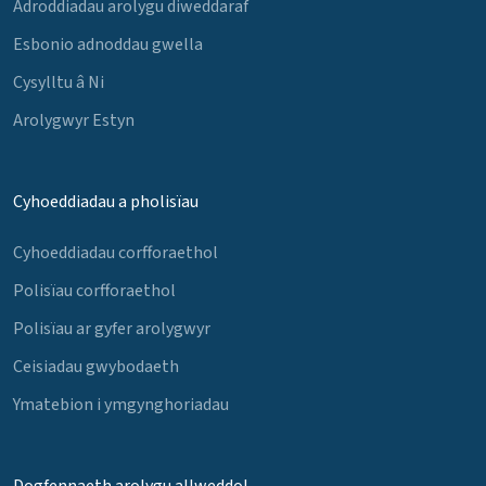
Adroddiadau arolygu diweddaraf
Esbonio adnoddau gwella
Cysylltu â Ni
Arolygwyr Estyn
Cyhoeddiadau a pholisïau
Cyhoeddiadau corfforaethol
Polisïau corfforaethol
Polisïau ar gyfer arolygwyr
Ceisiadau gwybodaeth
Ymatebion i ymgynghoriadau