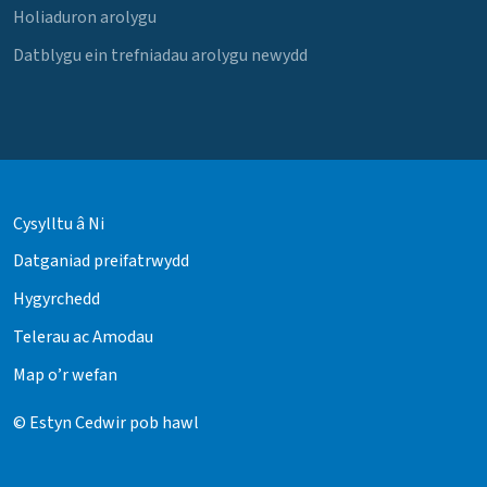
Holiaduron arolygu
Datblygu ein trefniadau arolygu newydd
Cysylltu â Ni
Datganiad preifatrwydd
Hygyrchedd
Telerau ac Amodau
Map o’r wefan
© Estyn Cedwir pob hawl