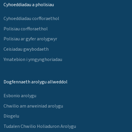
Cyhoeddiadau a pholisïau
Cyhoeddiadau corfforaethol
Polisïau corfforaethol
Polisïau ar gyfer arolygwyr
Ceisiadau gwybodaeth
Ymatebion i ymgynghoriadau
Dogfennaeth arolygu allweddol
Esbonio arolygu
Chwilio am arweiniad arolygu
Diogelu
Tudalen Chwilio Holiaduron Arolygu