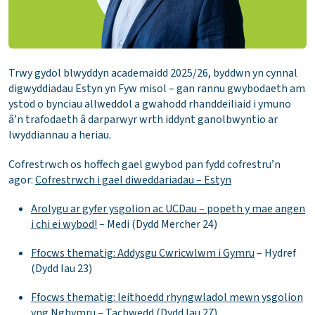
Trwy gydol blwyddyn academaidd 2025/26, byddwn yn cynnal
digwyddiadau Estyn yn Fyw misol – gan rannu gwybodaeth am
ystod o bynciau allweddol a gwahodd rhanddeiliaid i ymuno
â’n trafodaeth â darparwyr wrth iddynt ganolbwyntio ar
lwyddiannau a heriau.
Cofrestrwch os hoffech gael gwybod pan fydd cofrestru’n
agor:
Cofrestrwch i gael diweddariadau – Estyn
Arolygu ar gyfer ysgolion ac UCDau – popeth y mae angen
i chi ei wybod!
– Medi (Dydd Mercher 24)
Ffocws thematig: Addysgu Cwricwlwm i Gymru
– Hydref
(Dydd Iau 23)
Ffocws thematig: Ieithoedd rhyngwladol mewn ysgolion
yng Nghymru
– Tachwedd (Dydd Iau 27)