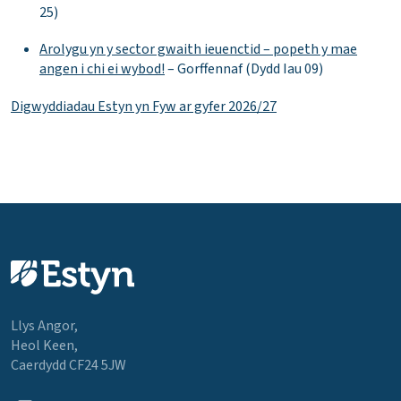
25)
Arolygu yn y sector gwaith ieuenctid – popeth y mae
angen i chi ei wybod!
– Gorffennaf (Dydd Iau 09)
Digwyddiadau Estyn yn Fyw ar gyfer 2026/27
Llys Angor,
Heol Keen,
Caerdydd CF24 5JW