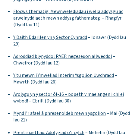
Ffocws thematig: Mewnwelediadau i wella addysgu ac
arweinyddiaeth mewn addysg fathemateg
– Rhagfyr
(Dydd Iau 11)
Y Daith Ddarllen yn y Sector Cynradd
– Ionawr (Dydd Iau
29)
Adroddiad blynyddol PAEF: negeseuon allweddol
–
Chwefror (Dydd Iau 12)
Y tu mewn i Ymweliad Interim Ysgolion Uwchradd
–
Mawrth (Dydd Iau 26)
Arolygu yn y sector ôl-16 – popeth y mae angen i chi ei
wybod!
– Ebrill (Dydd Iau 30)
Mynd i’r afael â phresenoldeb mewn ysgolion
– Mai (Dydd
Iau 21)
Prentisiaethau: Adolygiad o’r cylch
– Mehefin (Dydd Iau