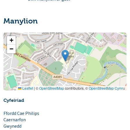
Manylion
+
−
Leaflet
|
©
OpenStreetMap
contributors, ©
OpenStreetMap Cymru
Cyfeiriad
Ffordd Cae Philips
Caernarfon
Gwynedd