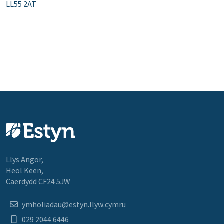
LL55 2AT
Llys Angor,
Heol Keen,
Caerdydd CF24 5JW
ymholiadau@estyn.llyw.cymru
029 2044 6446