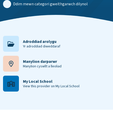
Ddim mewn categori gweithgarwch dilynol
Adroddiad arolygu
Yr adroddiad diweddaraf
Manylion darparwr
Manylion cyswllt a lleoliad
My Local School
View this provider on My Local School