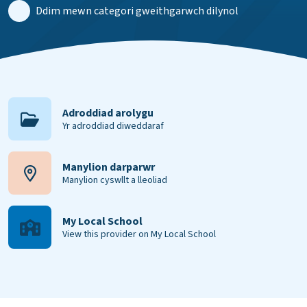
Ddim mewn categori gweithgarwch dilynol
Adroddiad arolygu
Yr adroddiad diweddaraf
Manylion darparwr
Manylion cyswllt a lleoliad
My Local School
View this provider on My Local School