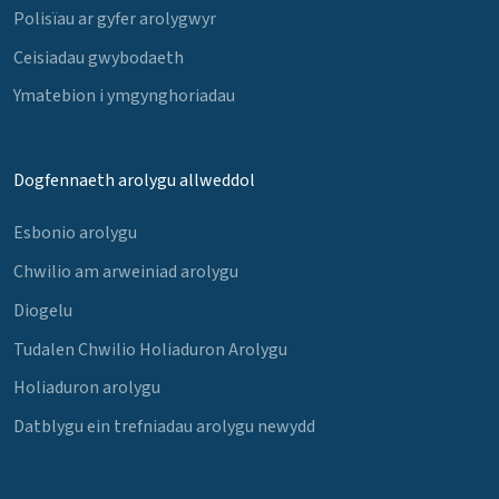
Polisïau ar gyfer arolygwyr
Ceisiadau gwybodaeth
Ymatebion i ymgynghoriadau
Dogfennaeth arolygu allweddol
Esbonio arolygu
Chwilio am arweiniad arolygu
Diogelu
Tudalen Chwilio Holiaduron Arolygu
Holiaduron arolygu
Datblygu ein trefniadau arolygu newydd