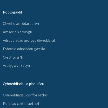
Poblogaidd
Chwilio am ddarparwr
Amserlen arolygu
Adroddiadau arolygu diweddaraf
Esbonio adnoddau gwella
Cysylltu â Ni
Arolygwyr Estyn
Cyhoeddiadau a pholisïau
Cyhoeddiadau corfforaethol
Polisïau corfforaethol