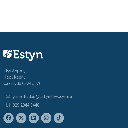
Llys Angor,
Heol Keen,
Caerdydd CF24 5JW
ymholiadau@estyn.llyw.cymru
029 2044 6446