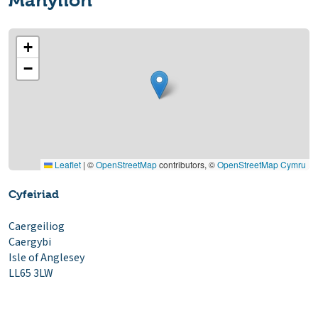
Manylion
+
−
Leaflet
|
©
OpenStreetMap
contributors, ©
OpenStreetMap Cymru
Cyfeiriad
Caergeiliog
Caergybi
Isle of Anglesey
LL65 3LW