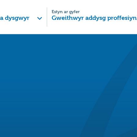
Estyn ar gyfer
 a dysgwyr
Gweithwyr addysg proffesiyn