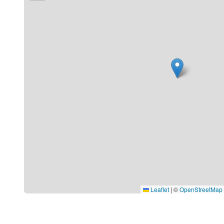
Leaflet
|
©
OpenStreetMap