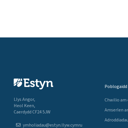
Poblogaidd
Llys Angor,
Chwilio am
Heol Keen,
Amserlen a
Caerdydd CF24 5JW
Adroddiadau
ymholiadau@estyn.llyw.cymru