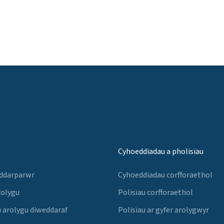
Cyhoeddiadau a pholisïau
 ddarparwr
Cyhoeddiadau corfforaethol
rolygu
Polisïau corfforaethol
 arolygu diweddaraf
Polisïau ar gyfer arolygwyr