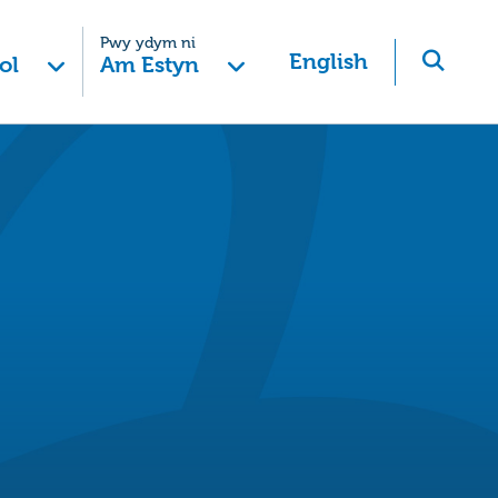
Pwy ydym ni
English
ol
Am Estyn