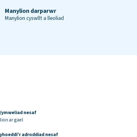
Manylion darparwr
Manylion cyswllt a lleoliad
d/ymweliad nesaf
ion ar gael
yhoeddi'r adroddiad nesaf