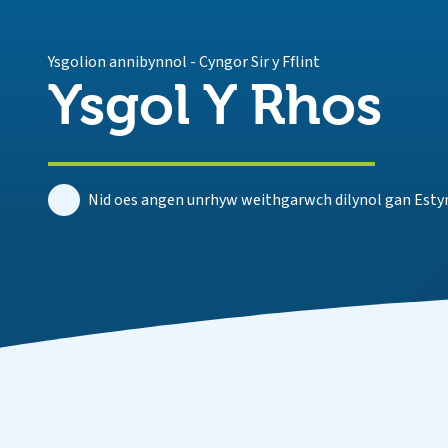
Ysgolion annibynnol
-
Cyngor Sir y Fflint
Ysgol Y Rhos
Nid oes angen unrhyw weithgarwch dilynol gan Estyn 