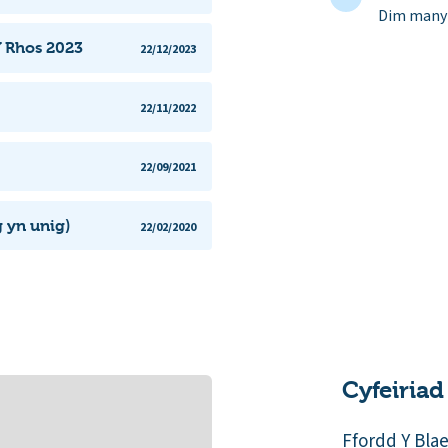
Dim manyl
Y Rhos 2023
22/12/2023
22/11/2022
22/09/2021
g yn unig)
22/02/2020
Cyfeiriad
Ffordd Y Bla