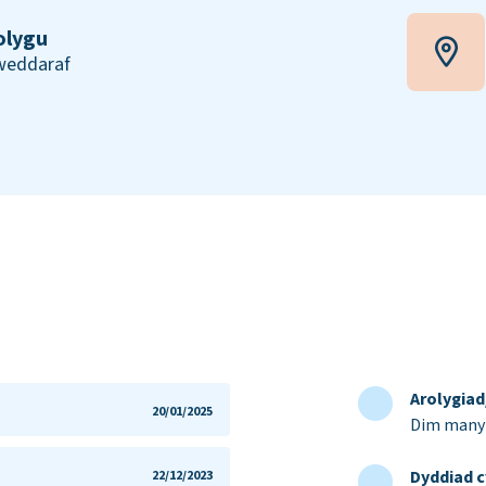
olygu
iweddaraf
Arolygia
20/01/2025
Dim manyl
Dyddiad c
22/12/2023