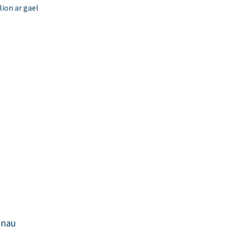
ion ar gael
enau