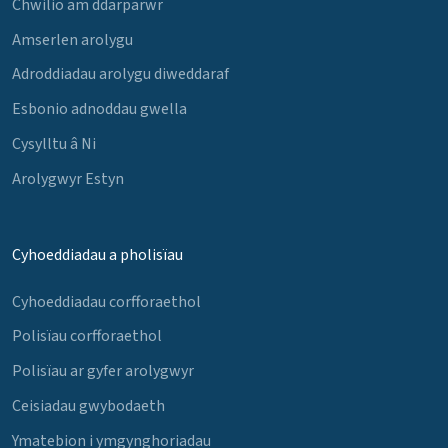
Chwilio am ddarparwr
Amserlen arolygu
Adroddiadau arolygu diweddaraf
Esbonio adnoddau gwella
Cysylltu â Ni
Arolygwyr Estyn
Cyhoeddiadau a pholisïau
Cyhoeddiadau corfforaethol
Polisïau corfforaethol
Polisïau ar gyfer arolygwyr
Ceisiadau gwybodaeth
Ymatebion i ymgynghoriadau