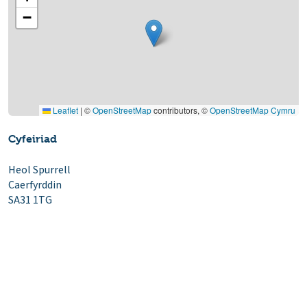
−
Leaflet
|
©
OpenStreetMap
contributors, ©
OpenStreetMap Cymru
Cyfeiriad
Heol Spurrell
Caerfyrddin
SA31 1TG