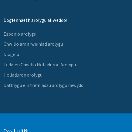
Dogfennaeth arolygu allweddol
Esbonio arolygu
Chwilio am arweiniad arolygu
Diogelu
Tudalen Chwilio Holiaduron Arolygu
Holiaduron arolygu
Datblygu ein trefniadau arolygu newydd
Cysylltu â Ni