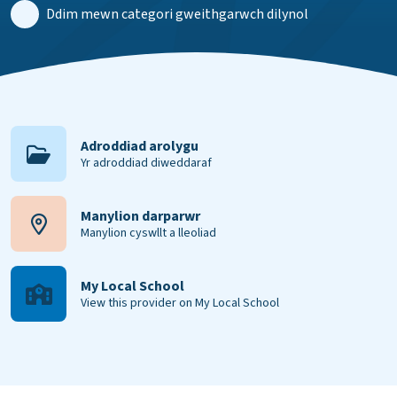
Ddim mewn categori gweithgarwch dilynol
Adroddiad arolygu
Yr adroddiad diweddaraf
Manylion darparwr
Manylion cyswllt a lleoliad
My Local School
View this provider on My Local School