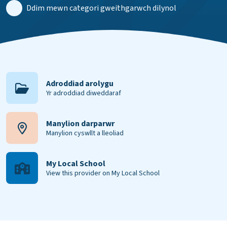
Ddim mewn categori gweithgarwch dilynol
Adroddiad arolygu
Yr adroddiad diweddaraf
Manylion darparwr
Manylion cyswllt a lleoliad
My Local School
View this provider on My Local School