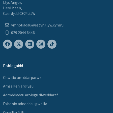
Llys Angor,
Heol Keen,
Caerdydd CF24 5JW
ymholiadau@estyn.llyw.cymru
029 2044 6446
Poblogaidd
Chwilio am ddarparwr
Amserlen arolygu
Adroddiadau arolygu diweddaraf
Esbonio adnoddau gwella
Cysylltu â Ni