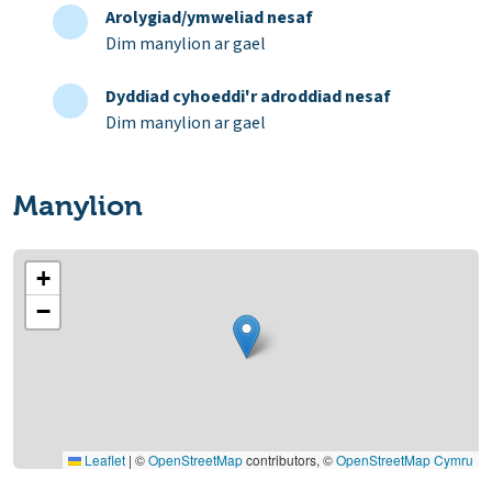
Arolygiad/ymweliad nesaf
Dim manylion ar gael
Dyddiad cyhoeddi'r adroddiad nesaf
Dim manylion ar gael
Manylion
+
−
Leaflet
|
©
OpenStreetMap
contributors, ©
OpenStreetMap Cymru