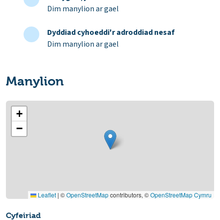
Dim manylion ar gael
Dyddiad cyhoeddi'r adroddiad nesaf
Dim manylion ar gael
Manylion
+
−
Leaflet
|
©
OpenStreetMap
contributors, ©
OpenStreetMap Cymru
Cyfeiriad