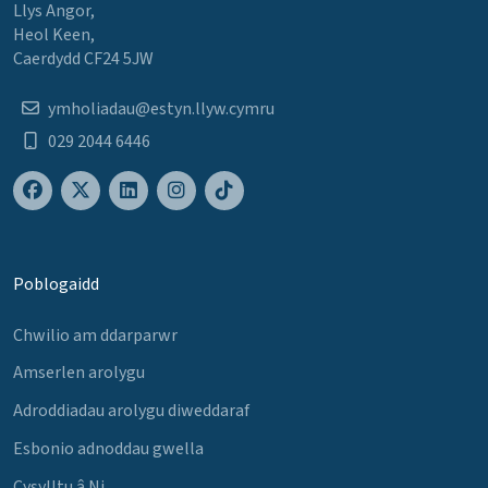
Llys Angor,
Heol Keen,
Caerdydd CF24 5JW
ymholiadau@estyn.llyw.cymru
029 2044 6446
Poblogaidd
Chwilio am ddarparwr
Amserlen arolygu
Adroddiadau arolygu diweddaraf
Esbonio adnoddau gwella
Cysylltu â Ni