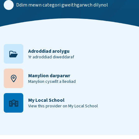
Ddim mewn categori gweithgarwch dilynol
Adroddiad arolygu
Yr adroddiad diweddaraf
Manylion darparwr
Manylion cyswllt a lleoliad
My Local School
View this provider on My Local School