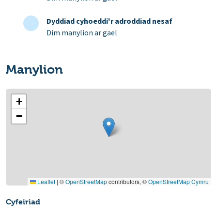
Dyddiad cyhoeddi'r adroddiad nesaf
Dim manylion ar gael
Manylion
+
−
Leaflet
|
©
OpenStreetMap
contributors, ©
OpenStreetMap Cymru
Cyfeiriad