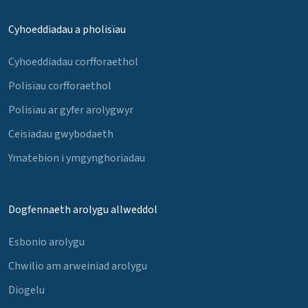
Cyhoeddiadau a pholisïau
Cyhoeddiadau corfforaethol
Polisïau corfforaethol
Polisïau ar gyfer arolygwyr
Ceisiadau gwybodaeth
Ymatebion i ymgynghoriadau
Dogfennaeth arolygu allweddol
Esbonio arolygu
Chwilio am arweiniad arolygu
Diogelu