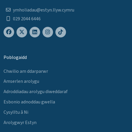
ymholiadau@estyn.llyw.cymru
029 2044 6446
Poblogaidd
Chwilio am ddarparwr
Amserlen arolygu
Adroddiadau arolygu diweddaraf
Esbonio adnoddau gwella
Cysylltu â Ni
Arolygwyr Estyn