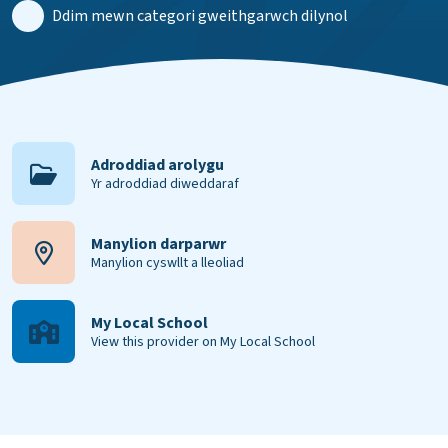
Ddim mewn categori gweithgarwch dilynol
Adroddiad arolygu
Yr adroddiad diweddaraf
Manylion darparwr
Manylion cyswllt a lleoliad
My Local School
View this provider on My Local School