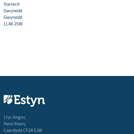
Harlech
Gwynedd
Gwynedd
LL46 2SW
Llys Angor,
Heol Keen,
Caerdydd CF24 5JW