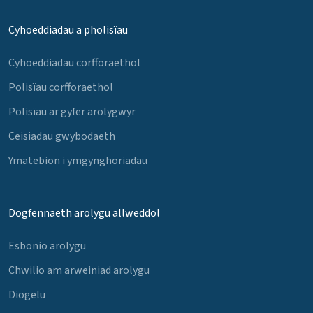
Cyhoeddiadau a pholisïau
Cyhoeddiadau corfforaethol
Polisïau corfforaethol
Polisïau ar gyfer arolygwyr
Ceisiadau gwybodaeth
Ymatebion i ymgynghoriadau
Dogfennaeth arolygu allweddol
Esbonio arolygu
Chwilio am arweiniad arolygu
Diogelu