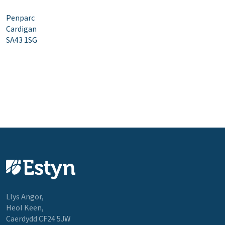
Penparc
Cardigan
SA43 1SG
Llys Angor,
Heol Keen,
Caerdydd CF24 5JW