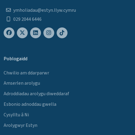
ymholiadau@estyn.llyw.cymru
029 2044 6446
Poblogaidd
Chwilio am ddarparwr
Amserlen arolygu
Adroddiadau arolygu diweddaraf
Esbonio adnoddau gwella
Cysylltu â Ni
Arolygwyr Estyn