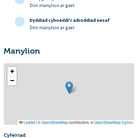
Dim manylion ar gael
Dyddiad cyhoeddi'r adroddiad nesaf
Dim manylion ar gael
Manylion
+
−
Leaflet
|
©
OpenStreetMap
contributors, ©
OpenStreetMap Cymru
Cyfeiriad