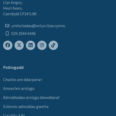
Llys Angor,
Heol Keen,
Caerdydd CF24 5JW
ymholiadau@estyn.llyw.cymru
029 2044 6446
Poblogaidd
Chwilio am ddarparwr
Amserlen arolygu
Adroddiadau arolygu diweddaraf
Esbonio adnoddau gwella
Cysylltu â Ni