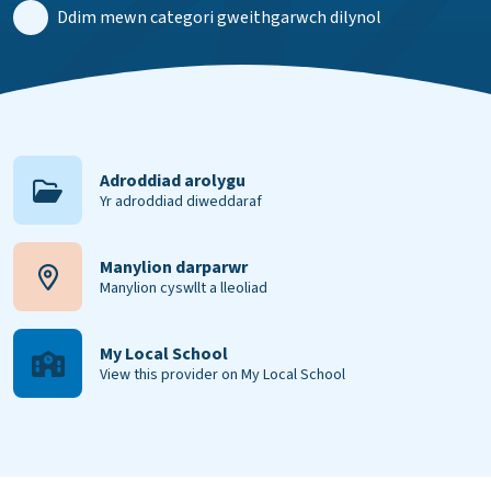
Ddim mewn categori gweithgarwch dilynol
Adroddiad arolygu
Yr adroddiad diweddaraf
Manylion darparwr
Manylion cyswllt a lleoliad
My Local School
View this provider on My Local School