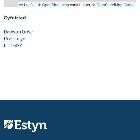
Leaflet
|
©
OpenStreetMap
contributors, ©
OpenStreetMap Cymru
Cyfeiriad
Dawson Drive
Prestatyn
LL19 8SY