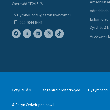
Amserlen a
Caerdydd CF24 5JW
Adroddiadau
ymholiadau@estyn.llyw.cymru
Esbonio ad
029 2044 6446
Cysylltu â N
Arolygwyr 
Cysylltu â Ni
Datganiad preifatrwydd
Hygyrchedd
© Estyn Cedwir pob hawl