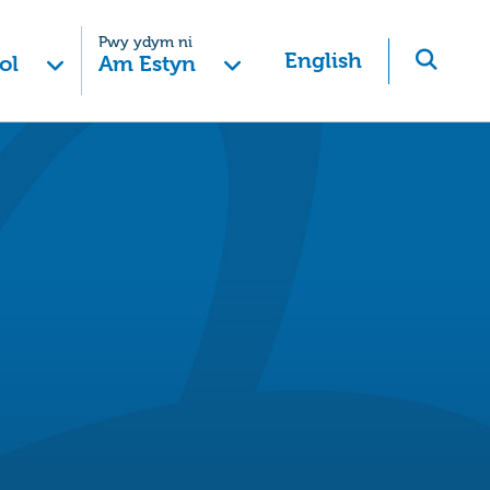
Pwy ydym ni
English
ol
Am Estyn