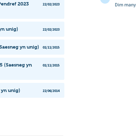
Pendref 2023
Dim manyl
22/02/2023
yn unig)
22/02/2023
Saesneg yn unig)
01/11/2015
5 (Saesneg yn
01/11/2015
 yn unig)
22/06/2014