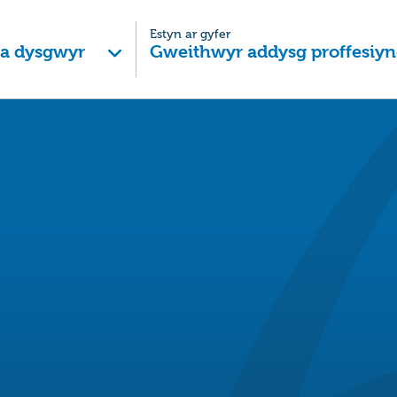
Estyn ar gyfer
 a dysgwyr
Gweithwyr addysg proffesiyn