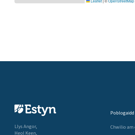
Leaflet
|
©
OpenStreetMap
Poblogaidd
Llys Angor,
Chwilio am
Heol Keen,