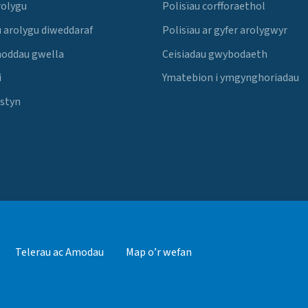
rolygu
Polisïau corfforaethol
 arolygu diweddaraf
Polisïau ar gyfer arolygwyr
noddau gwella
Ceisiadau gwybodaeth
i
Ymatebion i ymgynghoriadau
Estyn
Telerau ac Amodau
Map o’r wefan