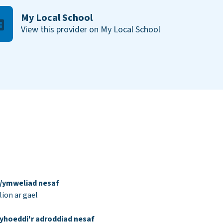
My Local School
View this provider on My Local School
d/ymweliad nesaf
ion ar gael
yhoeddi'r adroddiad nesaf