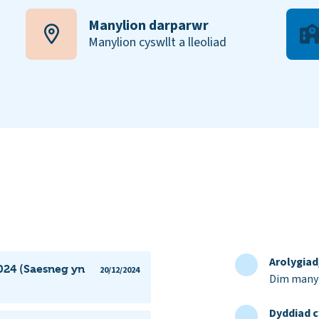
Manylion darparwr
Manylion cyswllt a lleoliad
Arolygia
024 (Saesneg yn
20/12/2024
Dim manyl
Dyddiad c