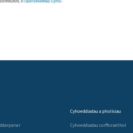
contributors, ©
OpenStreetMap Cymru
Cyhoeddiadau a pholisïau
 ddarparwr
Cyhoeddiadau corfforaethol