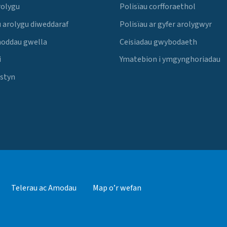
rolygu
Polisïau corfforaethol
 arolygu diweddaraf
Polisïau ar gyfer arolygwyr
noddau gwella
Ceisiadau gwybodaeth
i
Ymatebion i ymgynghoriadau
Estyn
Telerau ac Amodau
Map o’r wefan