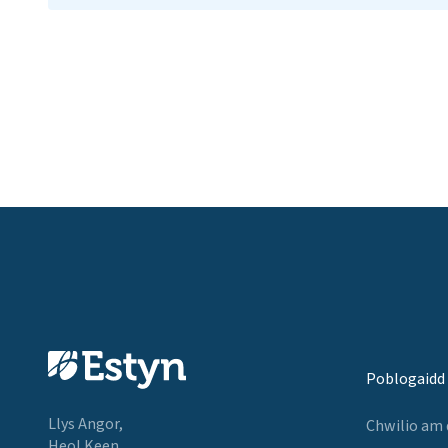
Poblogaidd
Llys Angor,
Chwilio am
Heol Keen,