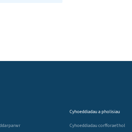
Cyhoeddiadau a pholisïau
 ddarparwr
Cyhoeddiadau corfforaethol