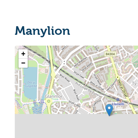
Manylion
+
−