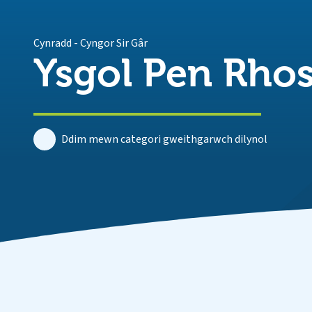
Cynradd
-
Cyngor Sir Gâr
Ysgol Pen Rho
Ddim mewn categori gweithgarwch dilynol