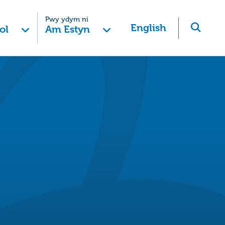
Pwy ydym ni
English
ol
Am Estyn