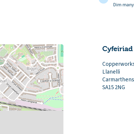
Dim manyl
Cyfeiriad
Copperworks
Llanelli
Carmarthens
SA15 2NG