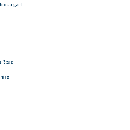
ion ar gael
 Road
hire