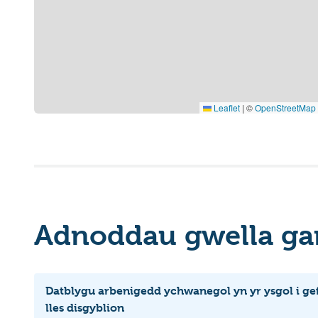
Leaflet
|
©
OpenStreetMap
Adnoddau gwella ga
Datblygu arbenigedd ychwanegol yn yr ysgol i ge
lles disgyblion