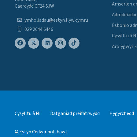
Amserlen a
Caerdydd CF24 5JW
Adroddiadau
ymholiadau@estyn.llyw.cymru
Esbonio ad
029 2044 6446
Cysylltu â N
Arolygwyr 
Cysylltu â Ni
Datganiad preifatrwydd
Hygyrchedd
© Estyn Cedwir pob hawl