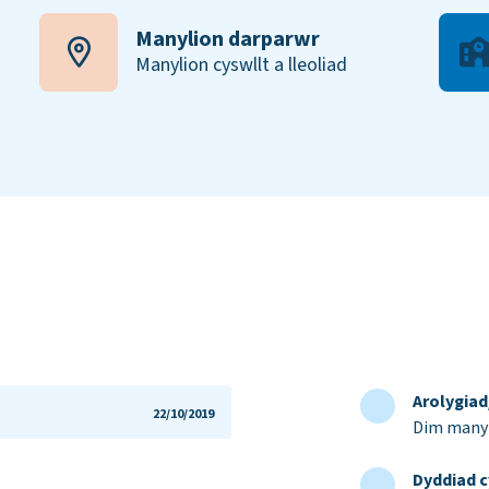
Manylion darparwr
Manylion cyswllt a lleoliad
Arolygia
22/10/2019
Dim manyl
Dyddiad c