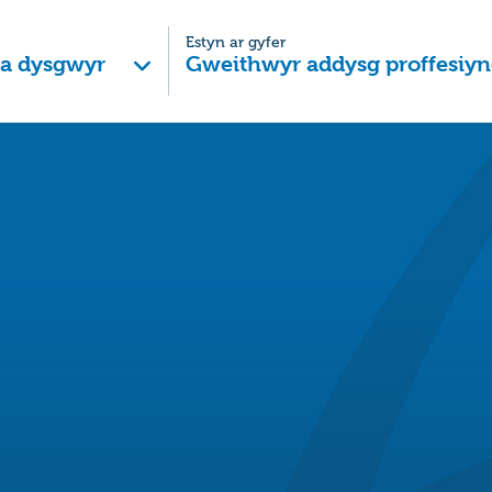
Estyn ar gyfer
 a dysgwyr
Gweithwyr addysg proffesiyn