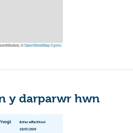
contributors, ©
OpenStreetMap Cymru
n y darparwr hwn
fnogi
Arfer effeithiol
10/07/2020