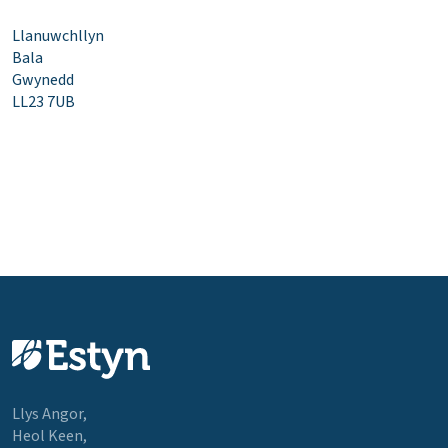
Llanuwchllyn
Bala
Gwynedd
LL23 7UB
Llys Angor,
Heol Keen,