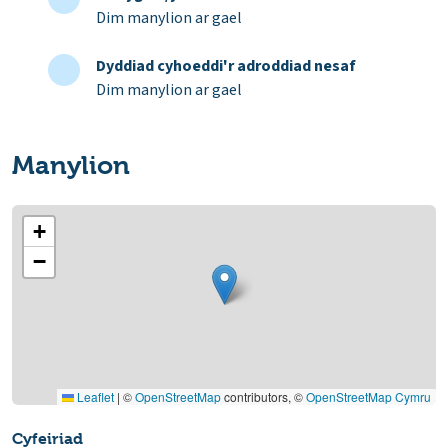
Dim manylion ar gael
Dyddiad cyhoeddi'r adroddiad nesaf
Dim manylion ar gael
Manylion
+
−
Leaflet
|
©
OpenStreetMap
contributors, ©
OpenStreetMap Cymru
Cyfeiriad