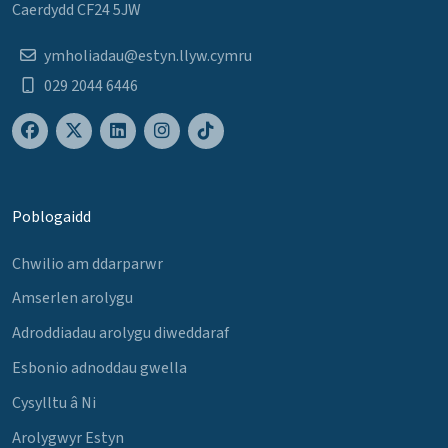
Caerdydd CF24 5JW
ymholiadau@estyn.llyw.cymru
029 2044 6446
Poblogaidd
Chwilio am ddarparwr
Amserlen arolygu
Adroddiadau arolygu diweddaraf
Esbonio adnoddau gwella
Cysylltu â Ni
Arolygwyr Estyn