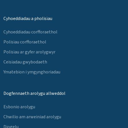
Cyhoeddiadau a pholisïau
Cyhoeddiadau corfforaethol
Polisïau corfforaethol
Polisïau ar gyfer arolygwyr
Ceisiadau gwybodaeth
Ymatebion i ymgynghoriadau
Dogfennaeth arolygu allweddol
Esbonio arolygu
Chwilio am arweiniad arolygu
Diogelu