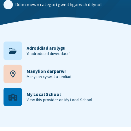
Ddim mewn categori gweithgarwch dilynol
Adroddiad arolygu
Yr adroddiad diweddaraf
Manylion darparwr
Manylion cyswllt a lleoliad
My Local School
View this provider on My Local School