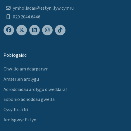
ymholiadau@estyn.llyw.cymru
029 2044 6446
Poblogaidd
Chwilio am ddarparwr
Amserlen arolygu
Adroddiadau arolygu diweddaraf
Esbonio adnoddau gwella
Cysylltu â Ni
Arolygwyr Estyn