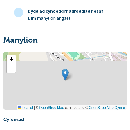
Dyddiad cyhoeddi'r adroddiad nesaf
Dim manylion ar gael
Manylion
+
−
Leaflet
|
©
OpenStreetMap
contributors, ©
OpenStreetMap Cymru
Cyfeiriad