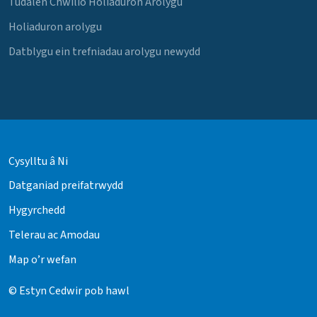
Tudalen Chwilio Holiaduron Arolygu
Holiaduron arolygu
Datblygu ein trefniadau arolygu newydd
Cysylltu â Ni
Datganiad preifatrwydd
Hygyrchedd
Telerau ac Amodau
Map o’r wefan
© Estyn Cedwir pob hawl