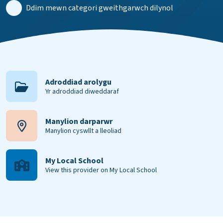
Ddim mewn categori gweithgarwch dilynol
Adroddiad arolygu
Yr adroddiad diweddaraf
Manylion darparwr
Manylion cyswllt a lleoliad
My Local School
View this provider on My Local School