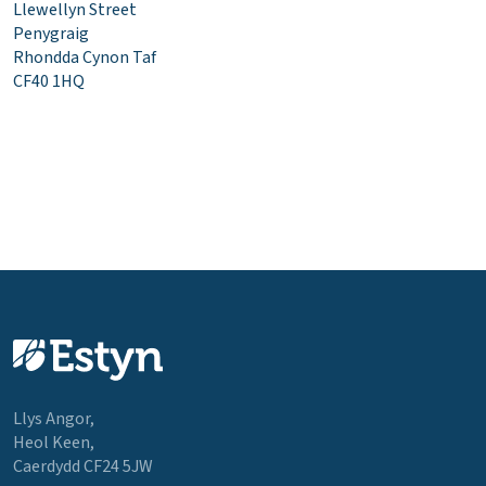
Llewellyn Street
Penygraig
Rhondda Cynon Taf
CF40 1HQ
Llys Angor,
Heol Keen,
Caerdydd CF24 5JW