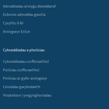
Adroddiadau arolygu diweddaraf
Esbonio adnoddau gwella
Cysylltu â Ni
Arolygwyr Estyn
Cyhoeddiadau a pholisïau
Cyhoeddiadau corfforaethol
Polisïau corfforaethol
Polisïau ar gyfer arolygwyr
Ceisiadau gwybodaeth
Ymatebion i ymgynghoriadau