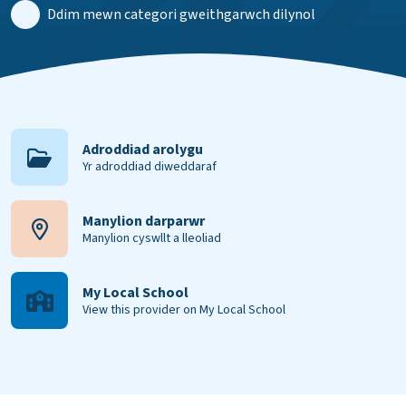
Ddim mewn categori gweithgarwch dilynol
Adroddiad arolygu
Yr adroddiad diweddaraf
Manylion darparwr
Manylion cyswllt a lleoliad
My Local School
View this provider on My Local School