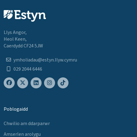
Llys Angor,
Heol Keen,
Caerdydd CF24 5JW
ymholiadau@estyn.llyw.cymru
029 2044 6446
Poblogaidd
Chwilio am ddarparwr
Amserlen arolygu