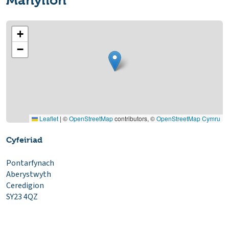
Manylion
+
−
Leaflet
|
©
OpenStreetMap
contributors, ©
OpenStreetMap Cymru
Cyfeiriad
Pontarfynach
Aberystwyth
Ceredigion
SY23 4QZ