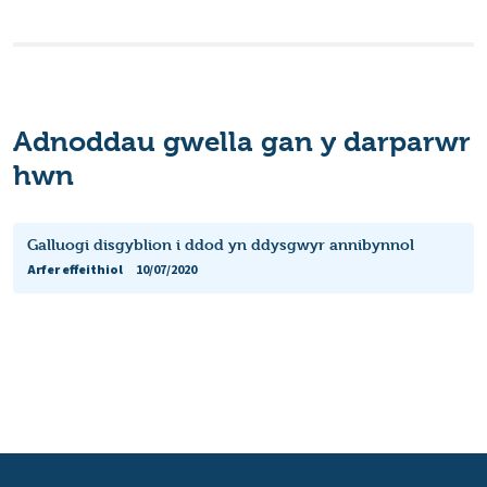
Adnoddau gwella gan y darparwr
hwn
Galluogi disgyblion i ddod yn ddysgwyr annibynnol
Arfer effeithiol
10/07/2020