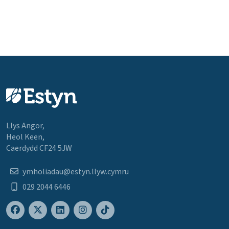
Llys Angor,
Heol Keen,
Caerdydd CF24 5JW
ymholiadau@estyn.llyw.cymru
029 2044 6446