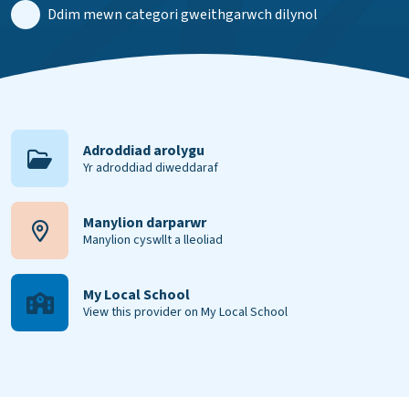
Ddim mewn categori gweithgarwch dilynol
Adroddiad arolygu
Yr adroddiad diweddaraf
Manylion darparwr
Manylion cyswllt a lleoliad
My Local School
View this provider on My Local School