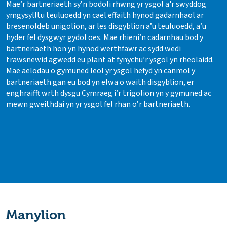
Mae’r bartneriaeth sy’n bodoli rhwng yr ysgol a'r swyddog
ymgysylltu teuluoedd yn cael effaith hynod gadarnhaol ar
bresenoldeb unigolion, ar les disgyblion a’u teuluoedd, a’u
hyder fel dysgwyr gydol oes. Mae rhieni’n cadarnhau bod y
bartneriaeth hon yn hynod werthfawr ac sydd wedi
trawsnewid agwedd eu plant at fynychu’r ysgol yn rheolaidd.
Mae aelodau o gymuned leol yr ysgol hefyd yn canmol y
bartneriaeth gan eu bod yn elwa o waith disgyblion, er
enghraifft wrth dysgu Cymraeg i’r trigolion yn y gymuned ac
mewn gweithdai yn yr ysgol fel rhan o’r bartneriaeth.
Manylion