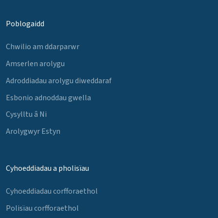
Poblogaidd
Chwilio am ddarparwr
Amserlen arolygu
Adroddiadau arolygu diweddaraf
Esbonio adnoddau gwella
Cysylltu â Ni
Arolygwyr Estyn
Cyhoeddiadau a pholisïau
Cyhoeddiadau corfforaethol
Polisïau corfforaethol