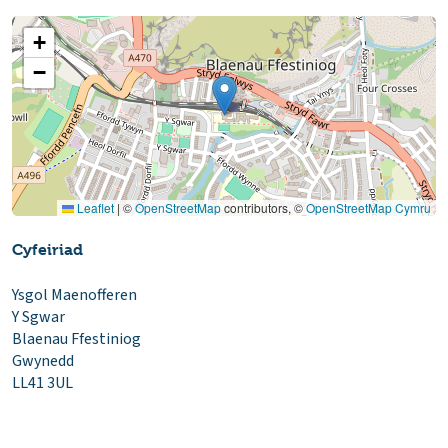
+
−
Leaflet
|
©
OpenStreetMap
contributors, ©
OpenStreetMap Cymru
Cyfeiriad
Ysgol Maenofferen
Y Sgwar
Blaenau Ffestiniog
Gwynedd
LL41 3UL