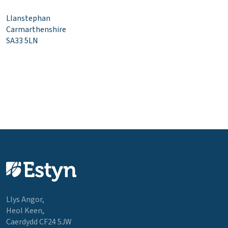
Llanstephan
Carmarthenshire
SA33 5LN
Llys Angor,
Heol Keen,
Caerdydd CF24 5JW