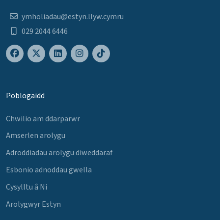
ymholiadau@estyn.llyw.cymru
029 2044 6446
Poblogaidd
Chwilio am ddarparwr
Amserlen arolygu
Adroddiadau arolygu diweddaraf
Esbonio adnoddau gwella
Cysylltu â Ni
Arolygwyr Estyn