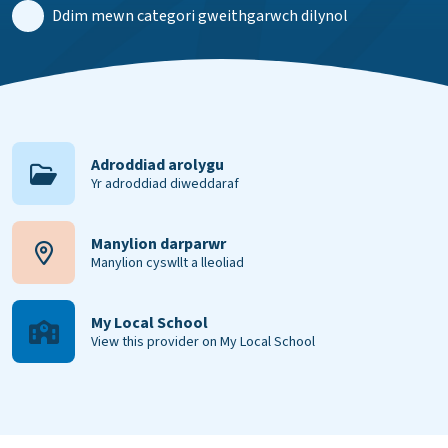
Ddim mewn categori gweithgarwch dilynol
Adroddiad arolygu
Yr adroddiad diweddaraf
Manylion darparwr
Manylion cyswllt a lleoliad
My Local School
View this provider on My Local School