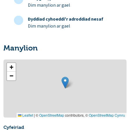
Dim manylion ar gael
Dyddiad cyhoeddi'r adroddiad nesaf
Dim manylion ar gael
Manylion
+
−
Leaflet
|
©
OpenStreetMap
contributors, ©
OpenStreetMap Cymru
Cyfeiriad