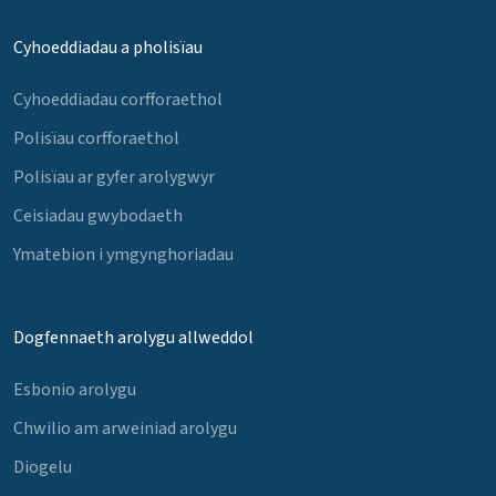
Cyhoeddiadau a pholisïau
Cyhoeddiadau corfforaethol
Polisïau corfforaethol
Polisïau ar gyfer arolygwyr
Ceisiadau gwybodaeth
Ymatebion i ymgynghoriadau
Dogfennaeth arolygu allweddol
Esbonio arolygu
Chwilio am arweiniad arolygu
Diogelu