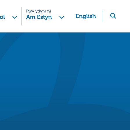
Pwy ydym ni
English
ol
Am Estyn