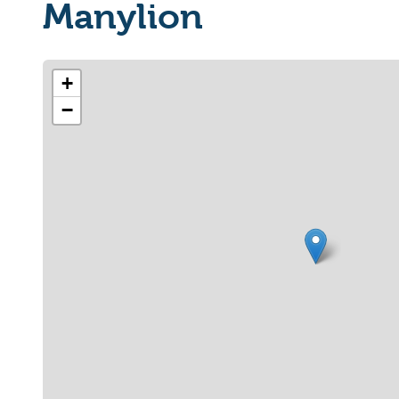
Manylion
+
−