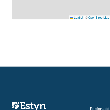
Leaflet
|
©
OpenStreetMap
Poblogaidd