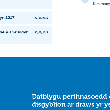
Dim manyl
dyn 2017
22/01/2017
gel-y-Creuddyn
22/05/2011
Datblygu perthnasoedd
disgyblion ar draws yr y