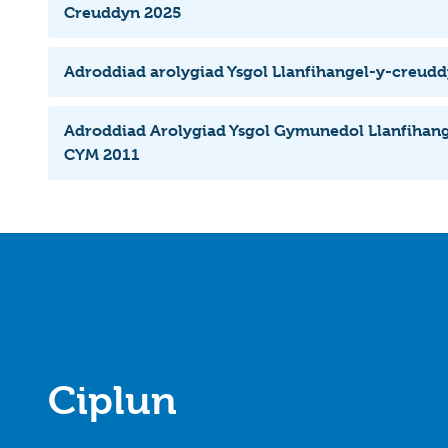
Creuddyn 2025
Adroddiad arolygiad Ysgol Llanfihangel-y-creud
Adroddiad Arolygiad Ysgol Gymunedol Llanfihan
CYM 2011
Ciplun