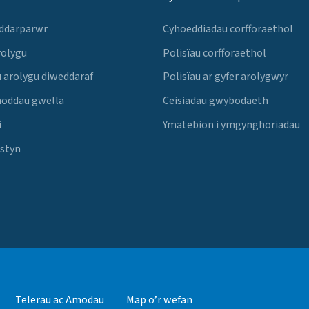
 ddarparwr
Cyhoeddiadau corfforaethol
rolygu
Polisïau corfforaethol
 arolygu diweddaraf
Polisïau ar gyfer arolygwyr
noddau gwella
Ceisiadau gwybodaeth
i
Ymatebion i ymgynghoriadau
Estyn
Telerau ac Amodau
Map o’r wefan