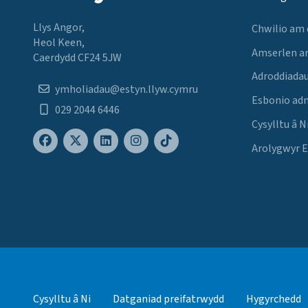
Llys Angor,
Chwilio am
Heol Keen,
Amserlen a
Caerdydd CF24 5JW
Adroddiadau
ymholiadau@estyn.llyw.cymru
Esbonio ad
029 2044 6446
Cysylltu â N
Arolygwyr 
Cysylltu â Ni
Datganiad preifatrwydd
Hygyrchedd