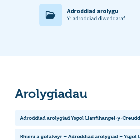
Adroddiad arolygu
Yr adroddiad diweddaraf
Arolygiadau
Adroddiad arolygiad Ysgol Llanfihangel-y-Creud
Rhieni a gofalwyr – Adroddiad arolygiad – Ysgol 