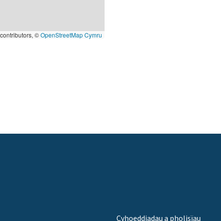
contributors, ©
OpenStreetMap Cymru
Cyhoeddiadau a pholisïau