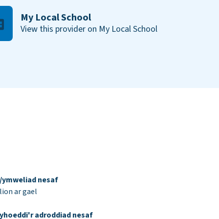
My Local School
View this provider on My Local School
d/ymweliad nesaf
ion ar gael
yhoeddi'r adroddiad nesaf