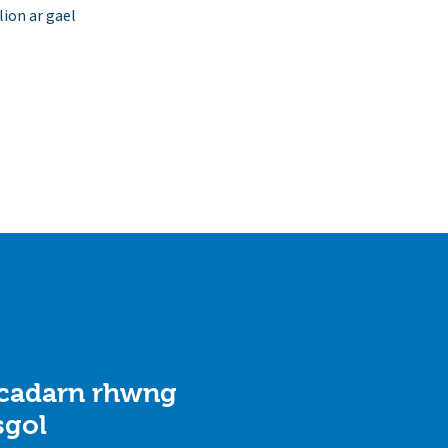
ion ar gael
 cadarn rhwng
sgol