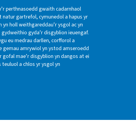
w’r perthnasoedd gwaith cadarnhaol
at natur gartrefol, cymunedol a hapus yr
n yn holl weithgareddau’r ysgol ac yn
n gydweithio gyda’r disgyblion ieuengaf.
ygu eu medrau darllen, corfforol a
rae gemau amrywiol yn ystod amseroedd
 gofal mae’r disgyblion yn dangos at ei
teuluol a chlos yr ysgol yn