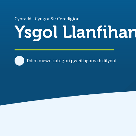
Cynradd
-
Cyngor Sir Ceredigion
Ysgol Llanfih
Ddim mewn categori gweithgarwch dilynol