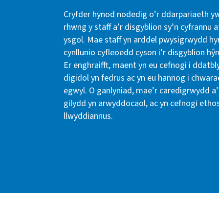
Cryfder hynod nodedig o’r ddarpariaeth y
rhwng y staff a’r disgyblion sy’n cyfrannu 
ysgol. Mae staff yn arddel pwysigrwydd hy
cynllunio cyfleoedd cyson i’r disgyblion hŷ
Er enghraifft, maent yn eu cefnogi i ddatbl
digidol yn fedrus ac yn eu hannog i chwa
egwyl. O ganlyniad, mae’r caredigrwydd a’r
gilydd yn arwyddocaol, ac yn cefnogi ethos 
llwyddiannus.