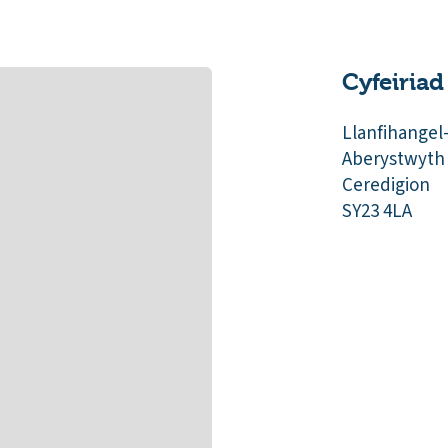
Cyfeiriad
Llanfihangel
Aberystwyth
Ceredigion
SY23 4LA