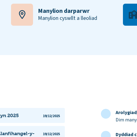
Manylion darparwr
Manylion cyswllt a lleoliad
Arolygia
dyn 2025
19/12/2025
Dim manyl
Llanfihangel-y-
Dyddiad c
19/12/2025