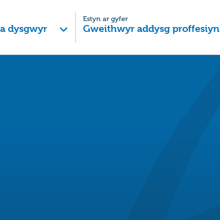
Estyn ar gyfer
 a dysgwyr
Gweithwyr addysg proffesiyn