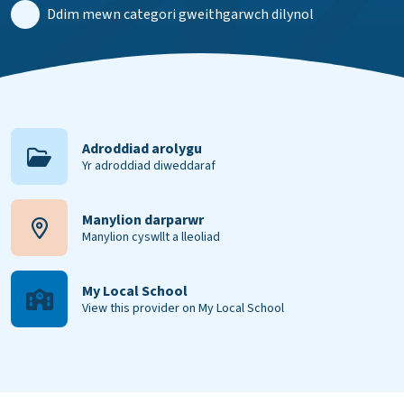
Ddim mewn categori gweithgarwch dilynol
Adroddiad arolygu
Yr adroddiad diweddaraf
Manylion darparwr
Manylion cyswllt a lleoliad
My Local School
View this provider on My Local School