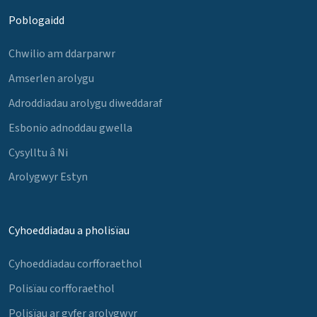
Poblogaidd
Chwilio am ddarparwr
Amserlen arolygu
Adroddiadau arolygu diweddaraf
Esbonio adnoddau gwella
Cysylltu â Ni
Arolygwyr Estyn
Cyhoeddiadau a pholisïau
Cyhoeddiadau corfforaethol
Polisïau corfforaethol
Polisïau ar gyfer arolygwyr