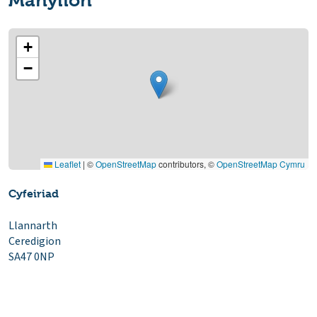
Manylion
+
−
Leaflet
|
©
OpenStreetMap
contributors, ©
OpenStreetMap Cymru
Cyfeiriad
Llannarth
Ceredigion
SA47 0NP