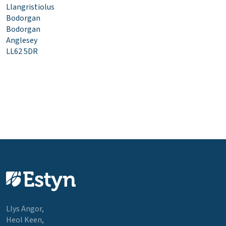
Llangristiolus
Bodorgan
Bodorgan
Anglesey
LL62 5DR
Llys Angor,
Heol Keen,