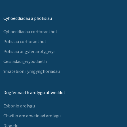
Cyhoeddiadau a pholisïau
Cyhoeddiadau corfforaethol
Polisïau corfforaethol
Polisïau ar gyfer arolygwyr
Ceisiadau gwybodaeth
Ymatebion i ymgynghoriadau
Dogfennaeth arolygu allweddol
Esbonio arolygu
Chwilio am arweiniad arolygu
Diogelu