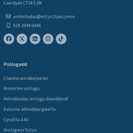
Caerdydd CF24 5JW
ymholiadau@estyn.llyw.cymru
029 2044 6446
Poblogaidd
Chwilio am ddarparwr
Amserlen arolygu
Adroddiadau arolygu diweddaraf
Esbonio adnoddau gwella
Cysylltu â Ni
Arolygwyr Estyn