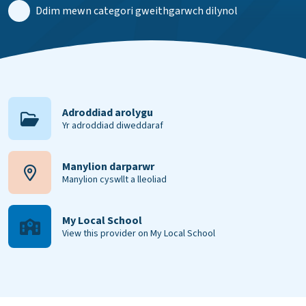
Ddim mewn categori gweithgarwch dilynol
Adroddiad arolygu
Yr adroddiad diweddaraf
Manylion darparwr
Manylion cyswllt a lleoliad
My Local School
View this provider on My Local School