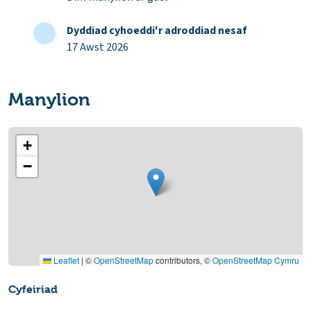
Dyddiad cyhoeddi'r adroddiad nesaf
17 Awst 2026
Manylion
+
−
Leaflet
|
©
OpenStreetMap
contributors, ©
OpenStreetMap Cymru
Cyfeiriad