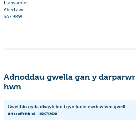
Llansamlet
Abertawe
SA7 9RW
Adnoddau gwella gan y darparwr
hwn
Gweithio gyda disgyblion i gynllunio cwricwlwm gwell
Arfer effeithiol
10/07/2020