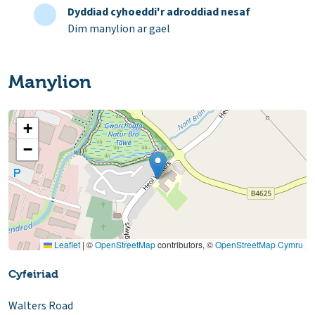
Dyddiad cyhoeddi'r adroddiad nesaf
Dim manylion ar gael
Manylion
+
−
Leaflet
|
©
OpenStreetMap
contributors, ©
OpenStreetMap Cymru
Cyfeiriad
Walters Road