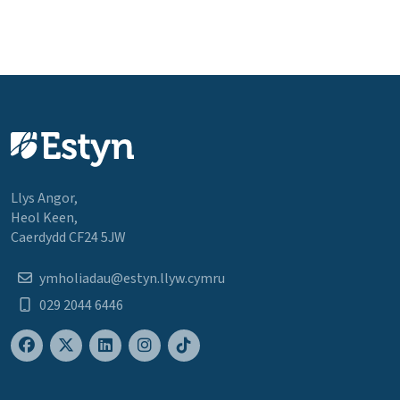
Llys Angor,
Heol Keen,
Caerdydd CF24 5JW
ymholiadau@estyn.llyw.cymru
029 2044 6446