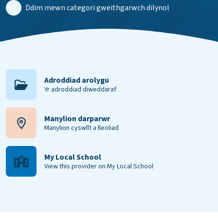
Ddim mewn categori gweithgarwch dilynol
Adroddiad arolygu
Yr adroddiad diweddaraf
Manylion darparwr
Manylion cyswllt a lleoliad
My Local School
View this provider on My Local School