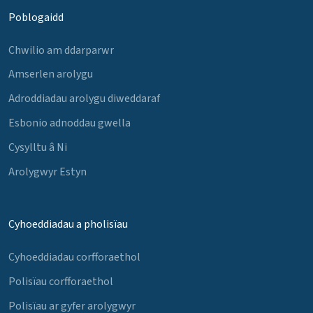
Poblogaidd
Chwilio am ddarparwr
Amserlen arolygu
Adroddiadau arolygu diweddaraf
Esbonio adnoddau gwella
Cysylltu â Ni
Arolygwyr Estyn
Cyhoeddiadau a pholisïau
Cyhoeddiadau corfforaethol
Polisïau corfforaethol
Polisïau ar gyfer arolygwyr