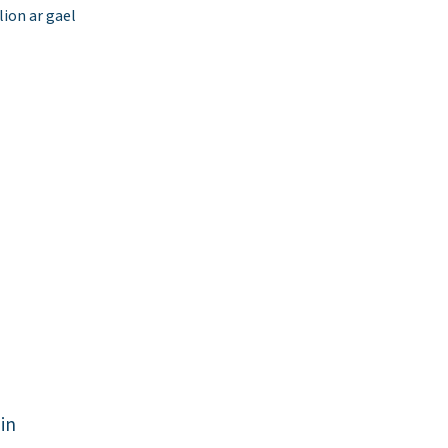
ion ar gael
in