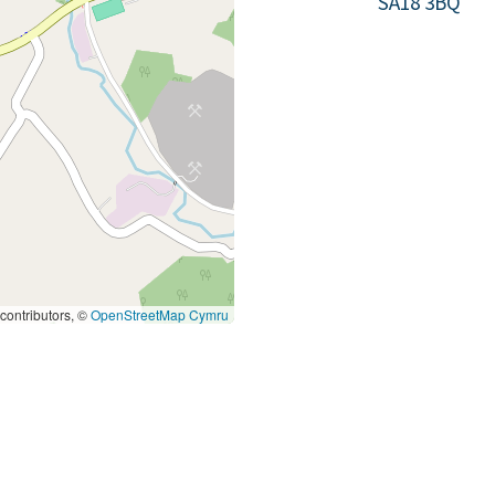
SA18 3BQ
contributors, ©
OpenStreetMap Cymru