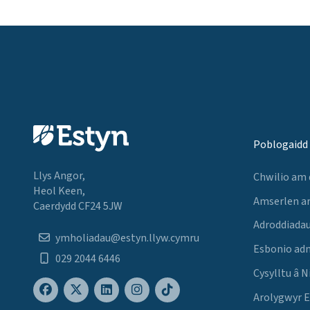
Poblogaidd
Llys Angor,
Chwilio am
Heol Keen,
Amserlen a
Caerdydd CF24 5JW
Adroddiadau
ymholiadau@estyn.llyw.cymru
Esbonio ad
029 2044 6446
Cysylltu â N
Arolygwyr 