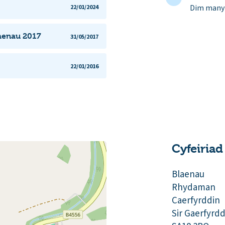
Dim manyl
22/01/2024
aenau 2017
31/05/2017
22/01/2016
Cyfeiriad
Blaenau
Rhydaman
Caerfyrddin
Sir Gaerfyrdd