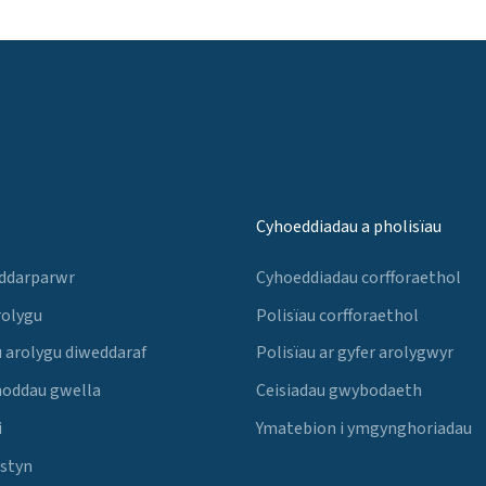
Cyhoeddiadau a pholisïau
 ddarparwr
Cyhoeddiadau corfforaethol
rolygu
Polisïau corfforaethol
 arolygu diweddaraf
Polisïau ar gyfer arolygwyr
noddau gwella
Ceisiadau gwybodaeth
i
Ymatebion i ymgynghoriadau
Estyn