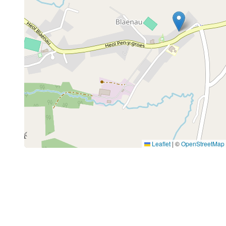
Leaflet
|
©
OpenStreetMap