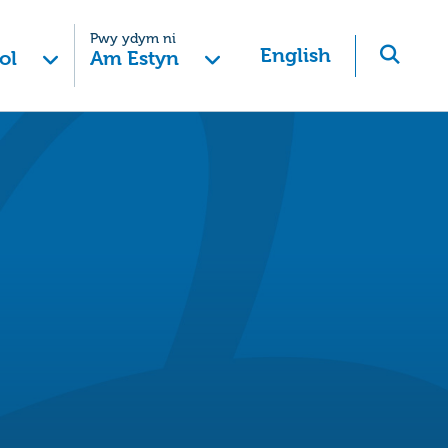
Pwy ydym ni
English
ol
Am Estyn