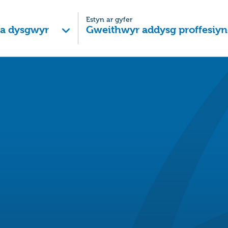
Estyn ar gyfer
 a dysgwyr
Gweithwyr addysg proffesiyn