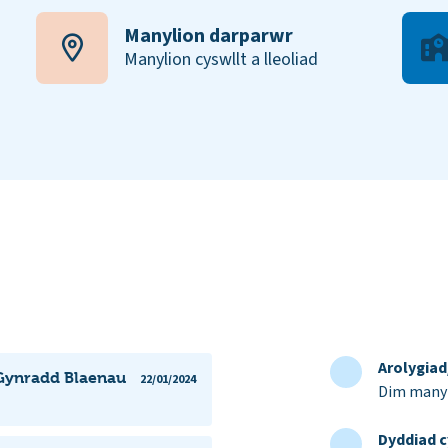
Manylion darparwr
Manylion cyswllt a lleoliad
Arolygia
 Gynradd Blaenau
22/01/2024
Dim manyl
Dyddiad c