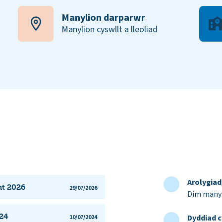
Manylion darparwr
Manylion cyswllt a lleoliad
Arolygia
nt 2026
29/07/2026
Dim manyl
24
Dyddiad c
10/07/2024