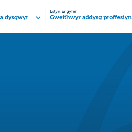
Estyn ar gyfer
 a dysgwyr
Gweithwyr addysg proffesiyn