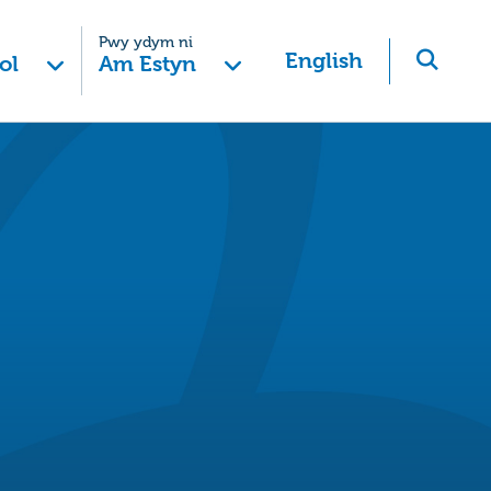
Pwy ydym ni
English
ol
Am Estyn