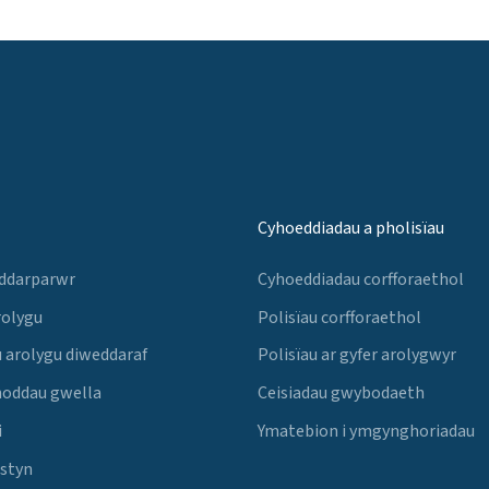
Cyhoeddiadau a pholisïau
 ddarparwr
Cyhoeddiadau corfforaethol
rolygu
Polisïau corfforaethol
 arolygu diweddaraf
Polisïau ar gyfer arolygwyr
noddau gwella
Ceisiadau gwybodaeth
i
Ymatebion i ymgynghoriadau
Estyn