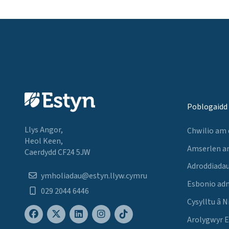
Poblogaidd
Llys Angor,
Chwilio am
Heol Keen,
Amserlen a
Caerdydd CF24 5JW
Adroddiadau
ymholiadau@estyn.llyw.cymru
Esbonio ad
029 2044 6446
Cysylltu â N
Arolygwyr 