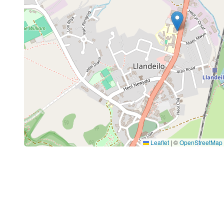
Leaflet
|
©
OpenStreetMap