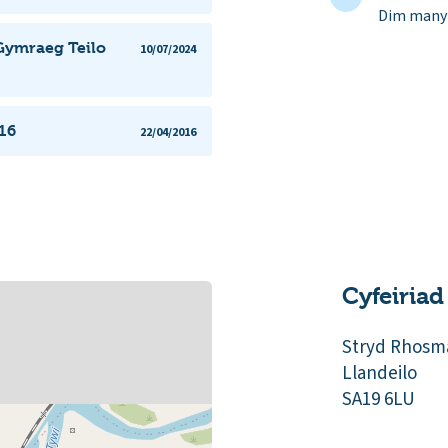
Dim manyl
 Gymraeg Teilo
10/07/2024
16
22/04/2016
Cyfeiriad
Stryd Rhosm
Llandeilo
SA19 6LU