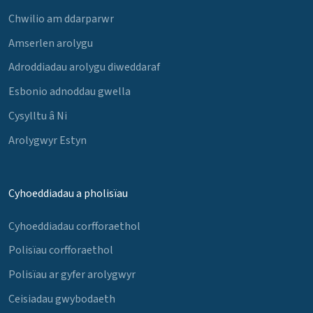
Chwilio am ddarparwr
Amserlen arolygu
Adroddiadau arolygu diweddaraf
Esbonio adnoddau gwella
Cysylltu â Ni
Arolygwyr Estyn
Cyhoeddiadau a pholisïau
Cyhoeddiadau corfforaethol
Polisïau corfforaethol
Polisïau ar gyfer arolygwyr
Ceisiadau gwybodaeth