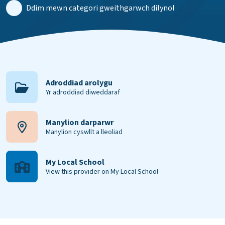
Ddim mewn categori gweithgarwch dilynol
Adroddiad arolygu
Yr adroddiad diweddaraf
Manylion darparwr
Manylion cyswllt a lleoliad
My Local School
View this provider on My Local School