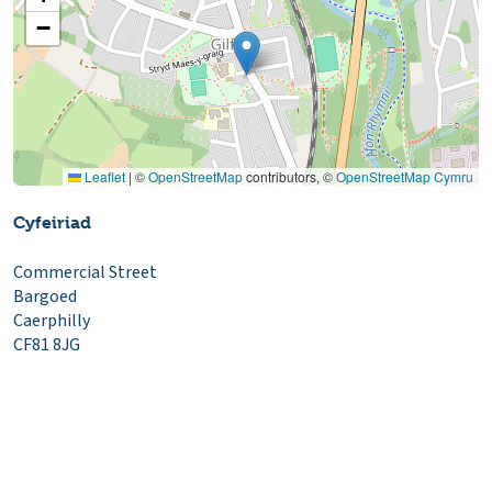
−
Leaflet
|
©
OpenStreetMap
contributors, ©
OpenStreetMap Cymru
Cyfeiriad
Commercial Street
Bargoed
Caerphilly
CF81 8JG