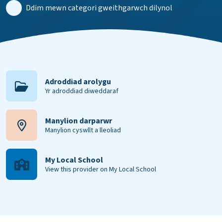
Ddim mewn categori gweithgarwch dilynol
Adroddiad arolygu
Yr adroddiad diweddaraf
Manylion darparwr
Manylion cyswllt a lleoliad
My Local School
View this provider on My Local School