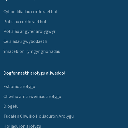
Cyhoeddiadau corfforaethol
Polisïau corfforaethol
Polisïau ar gyfer arolygwyr
Ceisiadau gwybodaeth
Ymatebion i ymgynghoriadau
Dogfennaeth arolygu allweddol
Esbonio arolygu
Chwilio am arweiniad arolygu
Diogelu
Tudalen Chwilio Holiaduron Arolygu
Holiaduron arolygu