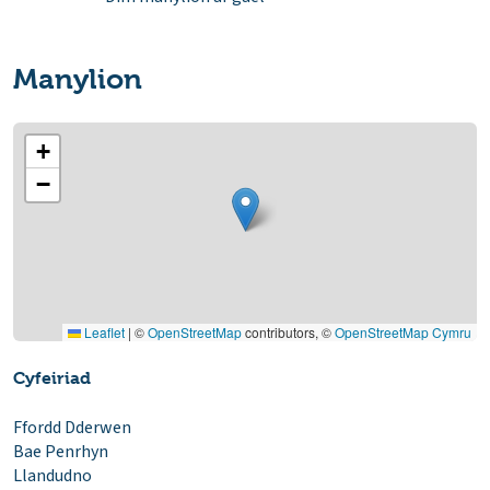
Manylion
+
−
Leaflet
|
©
OpenStreetMap
contributors, ©
OpenStreetMap Cymru
Cyfeiriad
Ffordd Dderwen
Bae Penrhyn
Llandudno