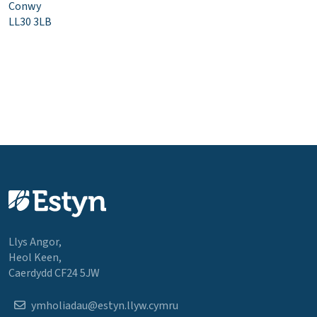
Conwy
LL30 3LB
Llys Angor,
Heol Keen,
Caerdydd CF24 5JW
ymholiadau@estyn.llyw.cymru