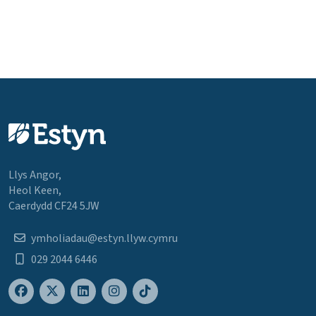
Llys Angor,
Heol Keen,
Caerdydd CF24 5JW
ymholiadau@estyn.llyw.cymru
029 2044 6446