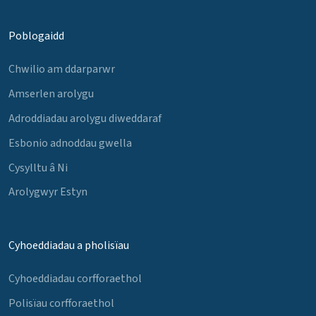
Poblogaidd
Chwilio am ddarparwr
Amserlen arolygu
Adroddiadau arolygu diweddaraf
Esbonio adnoddau gwella
Cysylltu â Ni
Arolygwyr Estyn
Cyhoeddiadau a pholisïau
Cyhoeddiadau corfforaethol
Polisïau corfforaethol