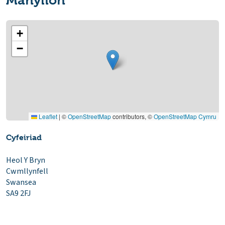
Manylion
+
−
Leaflet
|
©
OpenStreetMap
contributors, ©
OpenStreetMap Cymru
Cyfeiriad
Heol Y Bryn
Cwmllynfell
Swansea
SA9 2FJ