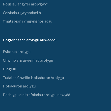
Polisïau ar gyfer arolygwyr
Ceisiadau gwybodaeth
Ymatebion i ymgynghoriadau
Dogfennaeth arolygu allweddol
Esbonio arolygu
Chwilio am arweiniad arolygu
Diogelu
Tudalen Chwilio Holiaduron Arolygu
Holiaduron arolygu
Datblygu ein trefniadau arolygu newydd