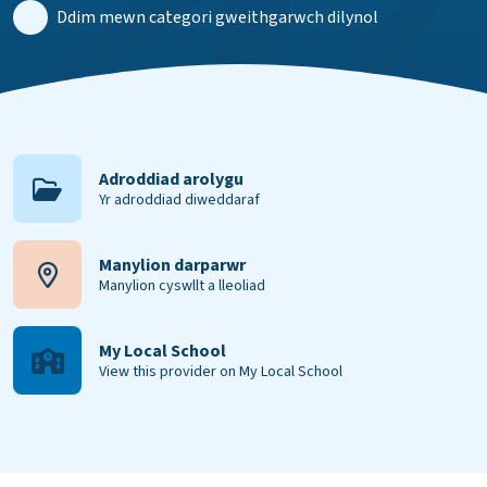
Ddim mewn categori gweithgarwch dilynol
Adroddiad arolygu
Yr adroddiad diweddaraf
Manylion darparwr
Manylion cyswllt a lleoliad
My Local School
View this provider on My Local School